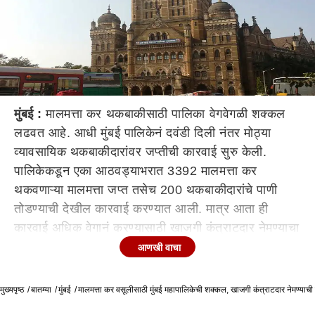
मुंबई :
मालमत्ता कर थकबाकीसाठी पालिका वेगवेगळी शक्कल
लढवत आहे. आधी मुंबई पालिकेनं दवंडी दिली नंतर मोठ्या
व्यावसायिक थकबाकीदारांवर जप्तीची कारवाई सुरु केली.
पालिकेकडून एका आठवड्याभरात 3392 मालमत्ता कर
थकवणाऱ्या मालमत्ता जप्त तसेच 200 थकबाकीदारांचे पाणी
तोडण्याची देखील कारवाई करण्यात आली. मात्र आता ही
कारवाई अधिक वेगानं करण्यासाठी खाजगी कंत्राटदार नेमण्याचा
पालिकेचा विचार आहे. खाजगी कंत्राटदार नेमल्यास कर वसूली
आणखी वाचा
अधिक वेगानं होईल असा मुंबई महानगरपालिकेचा दावा असला
तरी महापालिकेकडे पुरेसे मनुष्यबळ आणि यंत्रणा असताना
मुख्यपृष्ठ
बातम्या
मुंबई
मालमत्ता कर वसूलीसाठी मुंबई महापालिकेची शक्कल, खाजगी कंत्राटदार नेमण्याची
खाजगी कंत्राटदाराचाच आग्रह का? असा प्रश्न आता समोर