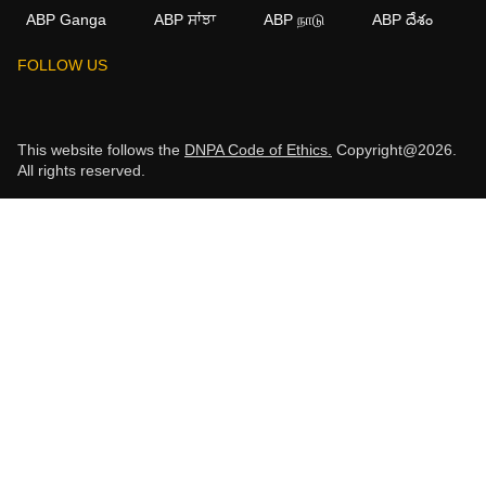
ABP Ganga
ABP ਸਾਂਝਾ
ABP நாடு
ABP దేశం
FOLLOW US
This website follows the
DNPA Code of Ethics.
Copyright@2026.
All rights reserved.