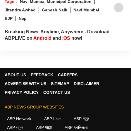
Tags :
Navi Mumbai Municipal Corporation
Jitendra Awhad
Ganesh Naik
Navi Mumbai
BJP
Ncp
Breaking News, Anytime, Anywhere - Download
ABPLIVE on
Android
and
iOS
now!
ABOUT US
FEEDBACK
CAREERS
ADVERTISE WITH US
SITEMAP
DISCLAIMER
PRIVACY POLICY
CONTACT US
ABP NEWS GROUP WEBSITES
ABP Network
ABP Live
ABP न्यूज़
ABP আনন্দ
ABP माझा
ABP અસ્મિતા