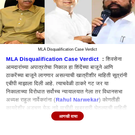
MLA Disqualification Case Verdict
MLA Disqualification Case Verdict
:
शिवसेना
आमदारांच्या अपात्रतेचा निकाल हा शिंदेंच्या बाजूने आणि
ठाकरेंच्या बाजूने लागणार असल्याची खात्रीशीर माहिती सूत्रांनी
एबीपी माझाला दिली आहे. त्याचवेळी ठाकरे गट जर या
निकालाच्या विरोधात सर्वोच्च न्यायालयात गेला तर विधानसभा
अध्यक्ष राहुल नार्वेकरांना (
Rahul Narwekar
) कोणतीही
कायदेशीर अडचण येऊ नये याचीही खबरदारी घेतल्याची माहिती
समोर येत आहे. त्यामुळे ठाकरे गटाच्या गोटातील चिंता वाढल्याचं
आणखी वाचा
दिसून येतंय.