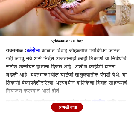
प्रतिकात्मक छायाचित्र
यवतमाळ :
कोरोना
काळात विवाह सोहळ्यात मर्यादेपेक्षा जास्त
गर्दी जमवू नये असे निर्देश असतानाही काही ठिकाणी या निर्बंधांचं
सर्रास उल्लंघन होताना दिसत आहे. अशीच काहीशी घटना
घडली आहे, यवतमाळमधील घाटंजी तालुक्यातील पंगडी येथे. या
ठिकाणी बेकायदेशीररित्या अल्पवयीन बालिकेचा विवाह सोहळ्याचं
नियोजन करण्यात आलं होतं.
घाटंजी येथील तहसीलदार पूजा मातोडे तसेच
पोलीस
आणि बाल
आणखी वाचा
संरक्षण विभागाचे कर्मचारी तो बालविवाह थांबविण्यासाठी गेले
असता त्या लग्न सोहळ्यात 120 पेक्षा अधिक पाहुणे मंडळी
लग्नकार्यात उपस्थित असल्याची बाब लक्षात आली. घाटंजी