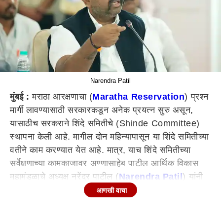
Narendra Patil
मुंबई :
मराठा आरक्षणाचा (
Maratha Reservation
) प्रश्न
मार्गी लावण्यासाठी सरकारकडून अनेक प्रयत्न सुरु असून,
यासाठीच सरकराने शिंदे समितीचे (Shinde Committee)
स्थापना केली आहे. मागील दोन महिन्यापासून या शिंदे समितीच्या
वतीने काम करण्यात येत आहे. मात्र, याच शिंदे समितीच्या
सर्वेक्षणाच्या कामकाजावर अण्णासाहेब पाटील आर्थिक विकास
महामंडळाचे अध्यक्ष नरेंद्र पाटील (
Narendra Patil
) यांनी
प्रश्न चिन्ह उपस्थित केले आहेत. शिंदे समितीच्या वतीने
आणखी वाचा
होणाऱ्या सर्वेक्षणात माथाडी कामगार मराठा नसल्याचा उल्लेख
करण्यात आला असून, सरकराने यात तात्काळ सुधारणी करावी