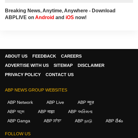
Breaking News, Anytime, Anywhere - Download
ABPLIVE on
Android
and
iOS
now!
ABOUT US
FEEDBACK
CAREERS
ADVERTISE WITH US
SITEMAP
DISCLAIMER
PRIVACY POLICY
CONTACT US
ABP NEWS GROUP WEBSITES
ABP Network
ABP Live
ABP न्यूज़
ABP আনন্দ
ABP माझा
ABP અસ્મિતા
×
ABP Ganga
ABP ਸਾਂਝਾ
ABP நாடு
ABP దేశం
We use cookies to improve your experience, analyze
traffic, and personalize content. By clicking "Allow", you
FOLLOW US
agree to our use of cookies.