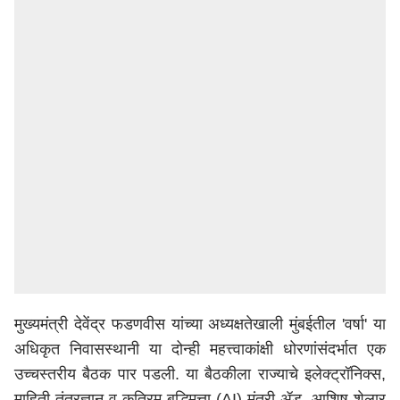
मुख्यमंत्री देवेंद्र फडणवीस यांच्या अध्यक्षतेखाली
मुंबई
तील 'वर्षा' या
अधिकृत निवासस्थानी या दोन्ही महत्त्वाकांक्षी धोरणांसंदर्भात एक
उच्चस्तरीय बैठक पार पडली. या बैठकीला राज्याचे इलेक्ट्रॉनिक्स,
माहिती तंत्रज्ञान व कृत्रिम बुद्धिमत्ता (AI) मंत्री ॲड. आशिष शेलार