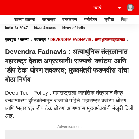
ताज्या बातम्या
महाराष्ट्र
राजकारण
मनोरंजन
क्रीडा
बिझनेस
India At 2047
फिफा विश्वचषक
Ideas of India
मुख्यपृष्ठ
बातम्या
महाराष्ट्र
DEVENDRA FADNAVIS : अत्याधुनिक तंत्रज्ञानात
महाराष्ट्र देशात अग्रस्थानी! राज्याचे 'क्वांटम' आणि 'डीप टेक' धोरण लवकरच; मुख्यमंत्री फडणवीस
Devendra Fadnavis : अत्याधुनिक तंत्रज्ञानात
यांचा मोठा निर्णय
महाराष्ट्र देशात अग्रस्थानी! राज्याचे 'क्वांटम' आणि
'डीप टेक' धोरण लवकरच; मुख्यमंत्री फडणवीस यांचा
मोठा निर्णय
Deep Tech Policy : महाराष्ट्राला जागतिक तंत्रज्ञान केंद्र
बनवण्याच्या दृष्टिकोनातून राज्याचे पहिले 'महाराष्ट्र क्वांटम धोरण'
आणि 'महाराष्ट्र डीप टेक धोरण' आणण्यास मुख्यमंत्र्यांनी मंजुरी दिली
आहे.
Advertisement