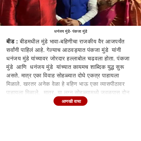
धनंजय मुंडे- पंकजा मुंडे
बीड :
बीडमधील मुंडे भावा-बहिणीचा राजकीय वैर आजपर्यंत
सर्वांनी पाहिलं आहे. गेल्याच आठवड्यात पंकजा मुंडे यांनी
धनंजय मुंडे यांच्यावर जोरदार हल्लाबोल चढवला होता. पंकजा
मुंडे आणि धनंजय मुंडे यांच्यात कायमच शाब्दिक युद्ध सुरू
असते. मात्र एका विवाह सोहळ्यात दोघे एकत्र पाहायला
मिळाले. खरतर अनेक वेळा हे बहिण भाऊ एका व्यासपीठावर
पाहायला मिळाले. मात्र, या लग्न सोहळ्यामध्ये जवळपास दोन
तास पंकजा मुंडे आणि धनंजय मुंडे हे एकत्रित बसले होते.
आणखी वाचा
राज्याचे सामाजिक न्याय मंत्री तथा बीड जिल्ह्याचे पालकमंत्री
धनंजय मुंडे तसेच माजी मंत्री पंकजाताई मुंडे यांची भाची
तेजश्री वामनराव केंद्रे आणि शरद सोनहीवरे यांचा विवाहसोहळा
लातूर येथे पार पडला. या विवाह सोहळ्याच्या निमित्ताने धनंजय