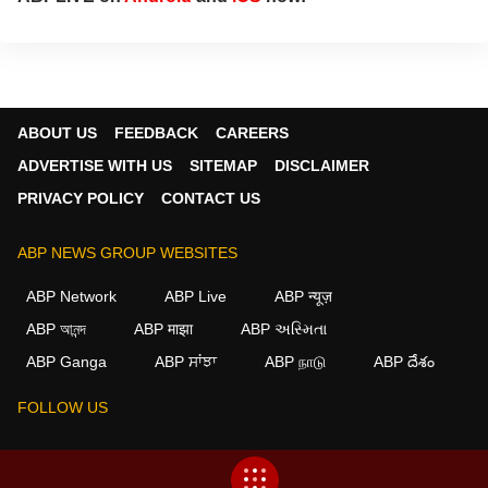
ABOUT US
FEEDBACK
CAREERS
ADVERTISE WITH US
SITEMAP
DISCLAIMER
PRIVACY POLICY
CONTACT US
ABP NEWS GROUP WEBSITES
ABP Network
ABP Live
ABP न्यूज़
ABP আনন্দ
ABP माझा
ABP અસ્મિતા
×
ABP Ganga
ABP ਸਾਂਝਾ
ABP நாடு
ABP దేశం
We use cookies to improve your experience, analyze
traffic, and personalize content. By clicking "Allow", you
FOLLOW US
agree to our use of cookies.
Decline
Allow