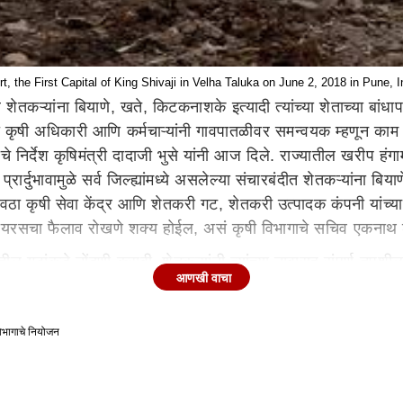
, the First Capital of King Shivaji in Velha Taluka on June 2, 2018 in Pune,
 शेतकऱ्यांना बियाणे, खते, किटकनाशके इत्यादी त्यांच्या शेताच्या बांधा
ाना कृषी अधिकारी आणि कर्मचाऱ्यांनी गावपातळीवर समन्वयक म्हणून काम 
िर्देश कृषिमंत्री दादाजी भुसे यांनी आज दिले. राज्यातील खरीप हंगामाच्
ा प्रार्दुभावामुळे सर्व जिल्ह्यांमध्ये असलेल्या संचारबंदीत शेतकऱ्यां
पुरवठा कृषी सेवा केंद्र आणि शेतकरी गट, शेतकरी उत्पादक कंपनी यांच्य
ना व्हायरसचा फैलाव रोखणे शक्य होईल, असं कृषी विभागाचे सचिव एकनाथ 
ातील गटांकडे नोंदणी करावी. शेतकऱ्यांनी त्यांच्या नावासह संपूर्ण तपश
आणखी वाचा
्ठा) यांची मागणी गटाकडे नोंदवायची आहे. यासाठी क्षेत्रीय स्तरावरील
वाने गटांकरीता उपलब्ध करून देतील.
 विभागाचे नियोजन
 करतील. खरेदीच्या प्रक्रियेत पारदर्शकता असावी यासाठी कृषि अधिकार
्या दरातच खरेदी करावी, अशा सूचना कृषी आयुक्त सुहास दिवसे यांनी 