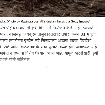
 India. (Photo by Ravindra Joshi/Hindustan Times via Getty Images)
पर्यंत पोहोचवण्यासाठी कृषी विभागाने नियोजन केले आहे. त्यासाठी
पाहा. कालबद्ध कार्यक्रम तालुकास्तरावर तयार करून 31 मे पूर्वी
या तयारीच्या दृष्टीने सर्व जिल्ह्यांच्या आढावा बैठका व्हिडीओ
ना बियाणे, खते आणि किटकनाशके यांचा पुरवठा वेळेत होणे आवश्यक आहे.
ामार्फत करण्याचा निर्णय घेण्यात आला आहे. यामुळे खरेदीसाठी कृषी
डवले यांनी सांगितलं.
ील (पत्ता, गट नंबर, मोबाईल क्रमांक, आधार क्रमांक, ज्या कृषी सेवा
 कृषी सहाय्यक, कृषी पर्यवेक्षक, मंडळ कृषी अधिकारी समन्वयक
ी कर्मचाऱ्यांनी व्हिडीओ कॉलद्वारे शेतकरी आणि कृषी निविष्ठा
कृषी सह संचालक, जिल्हा कृषी अधिक्षक यांना दिल्या आहेत.