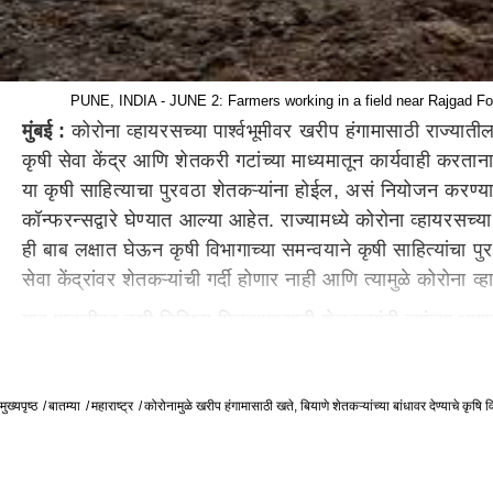
PUNE, INDIA - JUNE 2: Farmers working in a field near Rajgad Fort
मुंबई :
कोरोना व्हायरसच्या पार्श्वभूमीवर खरीप हंगामासाठी राज्यातील
कृषी सेवा केंद्र आणि शेतकरी गटांच्या माध्यमातून कार्यवाही करत
या कृषी साहित्याचा पुरवठा शेतकऱ्यांना होईल, असं नियोजन करण्याचे न
कॉन्फरन्सद्वारे घेण्यात आल्या आहेत. राज्यामध्ये कोरोना व्हायरसच्य
ही बाब लक्षात घेऊन कृषी विभागाच्या समन्वयाने कृषी साहित्यांचा 
सेवा केंद्रांवर शेतकऱ्यांची गर्दी होणार नाही आणि त्यामुळे कोरो
गाव पातळीवर कृषी निविष्ठा मिळवण्यासाठी शेतकऱ्यांनी त्यांच्या भाग
केंद्रामधून निविष्ठा खरेदी कराययी त्याचे नाव आणि आवश्यक निविष
म्हणून काम पाहतील. सोबतच ते वाहतुकीकरता आवश्यक असणारे पर
मुख्यपृष्ठ
बातम्या
महाराष्ट्र
कोरोनामुळे खरीप हंगामासाठी खते, बियाणे शेतकऱ्यांच्या बांधावर देण्याचे कृषि
शेतकरी गट प्रमुख नोंदणीनुसार बियाणे, खते, किटकनाशकांची खरेदी
विक्रेत्यांमध्ये समन्वय घडवून आणतील. शेतकऱ्यांना वाजवी असणाऱ
संबंधित बातम्या