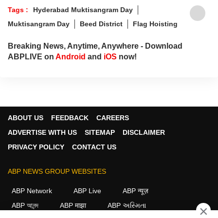
Tags :
Hyderabad Muktisangram Day
Muktisangram Day
Beed District
Flag Hoisting
Breaking News, Anytime, Anywhere - Download
ABPLIVE on
Android
and
iOS
now!
ABOUT US
FEEDBACK
CAREERS
ADVERTISE WITH US
SITEMAP
DISCLAIMER
PRIVACY POLICY
CONTACT US
ABP NEWS GROUP WEBSITES
ABP Network
ABP Live
ABP न्यूज़
ABP আনন্দ
ABP माझा
ABP અસ્મિતા
×