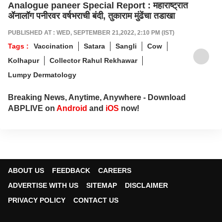
Analogue paneer Special Report : महाराष्ट्रात
ॲनालॉग पनीरवर वर्षभराची बंदी, तुकाराम मुंढेंचा तडाखा
PUBLISHED AT : WED, SEPTEMBER 21,2022, 2:10 PM (IST)
Tags :
Vaccination
Satara
Sangli
Cow
Kolhapur
Collector Rahul Rekhawar
Lumpy Dermatology
Breaking News, Anytime, Anywhere - Download
ABPLIVE on
Android
and
iOS
now!
ABOUT US
FEEDBACK
CAREERS
ADVERTISE WITH US
SITEMAP
DISCLAIMER
PRIVACY POLICY
CONTACT US