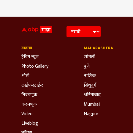
बातम्या
MAHARASHTRA
ट्रेडिंग न्यूज
सांगली
Photo Gallery
पुणे
ऑटो
नाशिक
लाईफस्टाईल
सिंधुदुर्ग
निवडणूक
औरंगाबाद
करमणूक
Mumbai
Video
Nagpur
Liveblog
भविष्य