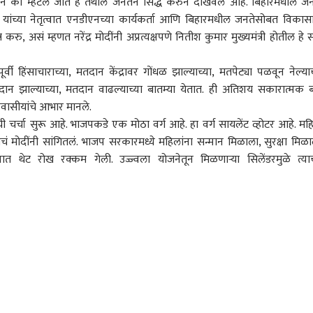
 का म्हटलं जात हे तेथील जनतेने सिद्ध करुन दाखवलं आहे. बिहारमधील ज
यांच्या नेतृत्वात एनडीएनच्या कार्यकर्ता आणि बिहारमधील जनतेसोबत विकास
 करु, असं म्हणत नरेंद्र मोदींनी अप्रत्यक्षपणे नितीश कुमार मुख्यमंत्री होतील हे स्प
 हिंसाचाराच्या, मतदान केंद्रावर गोंधळ झाल्याच्या, मतपेट्या पळवून नेल्याच
मतदान झाल्याच्या, मतदान वाढल्याच्या बातम्या येतात. ही अतिशय सकारात्मक 
ेशवासीयांचे आभार मानले.
ी चर्चा सुरू आहे. भाजपकडे एक मोठा वर्ग आहे. हा वर्ग सायलेंट व्होटर आहे. मह
ं मोदींनी सांगितलं. भाजप सरकारमध्ये महिलांना सन्मान मिळाला, सुरक्षा मिळा
यात थेट रोख रक्कम गेली. उज्ज्वला योजनेतून मिळणाऱ्या सिलेंडरमुळे त्याच
 कॉर्नर
 आर्टिकल
टॉप रील्स
ारण
पुणे
राजकारण
महाराष्