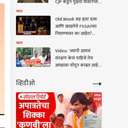
CJP कडून पुढचा मास्टरप्लॅन
तयार, आज मोठी घोषणा
भारत
केली जाणार; आशुतोष रांका
Old Monk सह इतर दारू
यांची माहिती
आणि खाद्यपेये FSSAIच्या
निशाण्यावर का आहेत?
देशभर धडक कारवाई
भारत
Video: 'ज्यांनी आमचं
संरक्षण केलं पाहिजे तेच
आम्हाला चोपून काढत आहेत'
मुंबई पोलिसांची गाडी भर
रस्त्यात अडवणाऱ्या रियासह
व्हिडीओ
देशातील तरुणी राहुल
गांधींच्या भेटीला