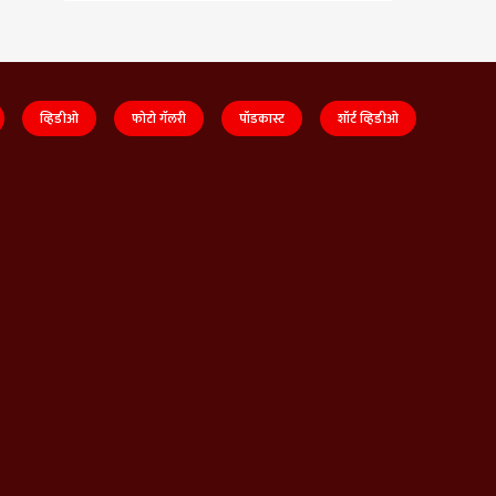
व्हिडीओ
फोटो गॅलरी
पॉडकास्ट
शॉर्ट व्हिडीओ