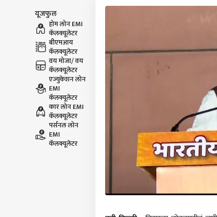
यूजफुल
होम लोन EMI
कॅलक्यूलेटर
बीएमआय
कॅलक्यूलेटर
वय मोजा/ वय
कॅलक्यूलेटर
एज्युकेशन लोन
EMI
कॅलक्यूलेटर
कार लोन EMI
कॅलक्यूलेटर
पर्सनल लोन
EMI
कॅलक्यूलेटर