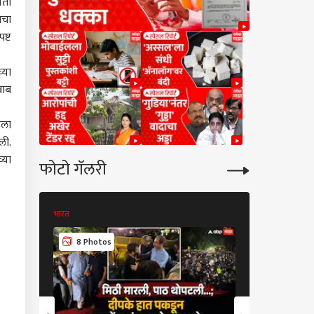
नता
ाचा
ष्ट
्या
बाब
िला
ली.
्या
फोटो गॅलरी
भारत
भारत
10 Photos
8 Photos
ट्र