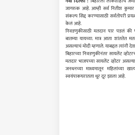
नवी दिल्ली :
बिहारला लोकशाहीचं जमीन
जागरुक आहे. आम्ही सर्व नितीश कुमार 
संकल्प सिद्द करण्यासाठी सर्वतोपरी प्रयत्न
केलं आहे.
निवडणुकीसाठी मतदान पार पडलं की पूर्वी
बातम्या यायच्या. मात्र आता शांततेत 
असल्याचं मोदी म्हणाले. याबद्दल त्यांनी द
बिहारच्या निवडणुकीनंतर सायलेंट व्होटरच
मतदार भाजपच्या सायलेंट व्होटर असल्याच
जनधनच्या माध्यमातून महिलांच्या खात्
स्वयंपाकघरातला धूर दूर झाला आहे.
पर्सनल
टॉप
हॅलो गेस्ट
राजक