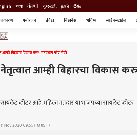
nglish
বাংলা
ਪੰਜਾਬੀ
ગુજરાતી
நாடு
దేశం
ाजकारण
मनोरंजन
क्रीडा
बिझनेस
भविष्य
लाईफस्टाईल
स्टाईल
क्राईम
व्यापार-उद्योग
ट्रेडिंग
ऑटो
ात आम्ही बिहारचा विकास करु : पंतप्रधान नरेंद्र मोदी
 नेतृत्वात आम्ही बिहारचा विकास करु
 सायलेंट व्होटर आहे. महिला मतदार या भाजपच्या सायलेंट व्होटर
 11 Nov 2020 09:55 PM (IST)