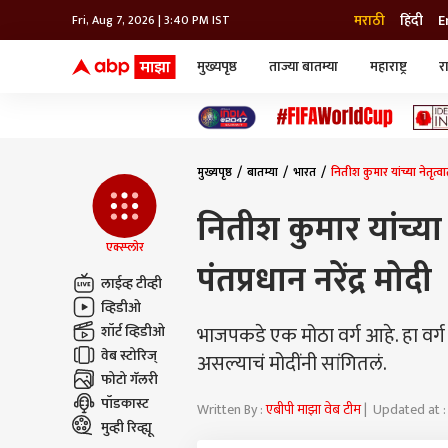
मराठी
हिंदी
E
Fri, Aug 7, 2026 | 3:40 PM IST
मुख्यपृष्ठ
ताज्या बातम्या
महाराष्ट्र
र
बातम्या
जॅाब माझा
लाईफ
भारत
महाराष्ट्र
टेक-गॅजेट
मुंबई
ऑटो
टेलिव्हिजन
विश्व
विश्व
मुख्यपृष्ठ
बातम्या
भारत
नितीश कुमार यांच्या नेतृत्व
कोल्हापूर
पुणे
नितीश कुमार यांच्या
नवी मुंबई
अमरावती
एक्स्प्लोर
पंतप्रधान नरेंद्र मोदी
अहमदनगर
लाईव्ह टीव्ही
अकोला
व्हिडीओ
भाजपकडे एक मोठा वर्ग आहे. हा वर्ग
शॉर्ट व्हिडीओ
वेब स्टोरिज्
असल्याचं मोदींनी सांगितलं.
फोटो गॅलरी
पॉडकास्ट
Written By :
एबीपी माझा वेब टीम
| Updated at :
मुव्ही रिव्ह्यू