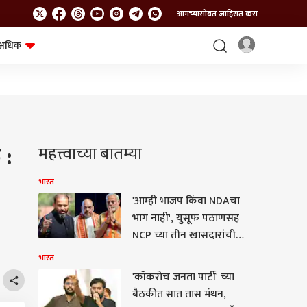
आमच्यासोबत जाहिरात करा
अधिक
शेत-शिवार
भविष्य
 :
महत्त्वाच्या बातम्या
भारत
'आम्ही भाजप किंवा NDAचा
भाग नाही', युसूफ पठाणसह
NCP च्या तीन खासदारांची
एनडीएच्या बैठकीकडे पाठ;
भारत
एनसीपीच्या भूमिकेमुळे
'कॉकरोच जनता पार्टी' च्या
राजकीय वर्तुळात खळबळ
बैठकीत सात तास मंथन,