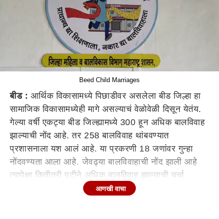
Beed Child Marriages
बीड :
आर्थिक विकासामध्ये पिछाडीवर असलेला बीड जिल्हा हा
सामाजिक विकासामध्येही मागे असल्याचं वेळोवेळी दिसून येतंय.
गेल्या वर्षी एकट्या बीड जिल्ह्यामध्ये 300 हून अधिक बालविवाह
झाल्याची नोंद आहे. तर 258 बालविवाह थांबवण्यात
प्रशासनाला यश आलं आहे. या प्रकरणी 18 जणांवर गुन्हा
नोंदवण्यता आला आहे. जेवढ्या बालविवाहाची नोंद झाली आहे
त्यापेक्षा कितीतरी पटीने अधिक बालविवाह झाल्याची चर्चा
जिल्ह्यामध्ये आहे.
आणखी वाचा
बीड जिल्ह्यात होणारे बालविवाह रोखण्यासाठी मागील काही