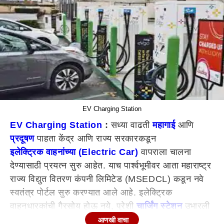
EV Charging Station
EV Charging Station
:
सध्या वाढती
महागाई
आणि
प्रदूषण
पाहता केंद्र आणि राज्य सरकारकडून
इलेक्ट्रिक वाहनांच्या (Electric Car)
वापराला चालना
देण्यासाठी प्रयत्न सुरु आहेत. याच पार्श्वभूमीवर आता महाराष्ट्र
राज्य विद्युत वितरण कंपनी लिमिटेड (MSEDCL) कडून नवे
स्वतंत्र पोर्टल सुरु करण्यात आले आहे. इलेक्ट्रिक
वाहनधारकांची गैरसोय होऊ नये, पुरेशी
चार्जिंग स्टेशन
उभारली
जावीत यासाठी राज्य सरकारने महत्त्वाचं पाऊल उचलले आहे.
आणखी वाचा