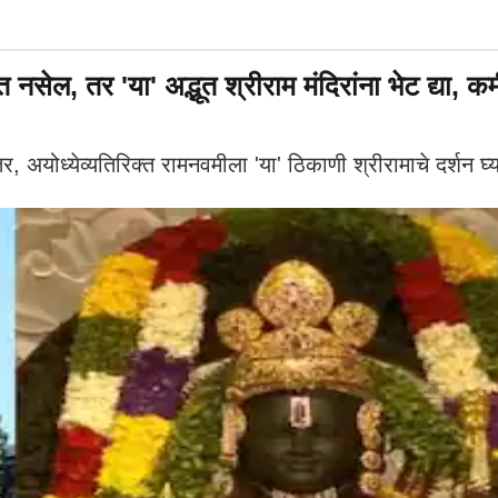
 नसेल, तर 'या' अद्भूत श्रीराम मंदिरांना भेट द्या, क
अयोध्येव्यतिरिक्त रामनवमीला 'या' ठिकाणी श्रीरामाचे दर्शन घ्या,