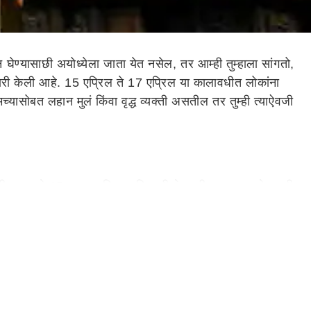
्यासाछी अयोध्येला जाता येत नसेल, तर आम्ही तुम्हाला सांगतो,
यारी केली आहे. 15 एप्रिल ते 17 एप्रिल या कालावधीत लोकांना
मच्यासोबत लहान मुलं किंवा वृद्ध व्यक्ती असतील तर तुम्ही त्याऐवजी
ा सुमारे 15 लाख भाविक याठिकाणी येण्याची शक्यता आहे, अशी
याचा विचार करत असाल, तर अयोध्येशिवाय या मंदिरांमध्येही तुम्ही