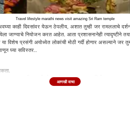
Travel lifestyle marathi news visit amazing Sri Ram temple
काही दिवसांवर येऊन ठेपलीय, अशात तुम्ही जर रामललाचे दर्शन घेण
्येला जाण्याचे नियोजन करत आहेत. आता प्रशासनानेही त्यादृष्टीने त
ा या विशेष प्रसंगी अयोध्येत लोकांची मोठी गर्दी होणार असल्याने जर तु
ाणून घ्या सविस्तर..
 शकता.
 रामनवमी साजरी होत आहे. प्रशासनाच्या माहितीनुसार, रामनवमील
आणखी वाचा
र्व तयारी सुरू आहे. तुम्हीही रामनवमीला श्रीरामाच्या दर्शनासाठी जाण्
ी आहे. जाणून घ्या..