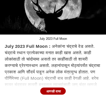
July 2023 Full Moon
July 2023 Full Moon :
अनेकांना चंद्राचे वेड असते.
चंद्राचे स्थान प्रत्येकाच्या मनात काही खास असते. काही
लोकांसाठी तो चांदोमामा असतो तर काहींसाठी तो शायरी
करण्याचे प्रेरणास्थान असतो.
लहानांपासून मोठ्यांपर्यंत चंद्राचा
प्रकाश आणि सौंदर्य पाहून अनेक लोक मंत्रमुग्ध होतात. पण
पौर्णिमेच्या (Full Moon) चंद्राची बाब काही वेगळी आहे. बरेच
शायर चंद्रावर शायरी बनवतात त्याच्यांसाठी जणू चंद्र म्हणजे
त्यांचे एकमेव प्रेरणास्थान असते. आजचा चंद्र हा त्याच्या
आणखी वाचा
सामान्य आकारापेक्षा अधिक मोठा आणि जास्त चमकदार दिसणार
आहे. आज आकाशाच दिसणाऱ्या चंद्राला बक मून (Buck