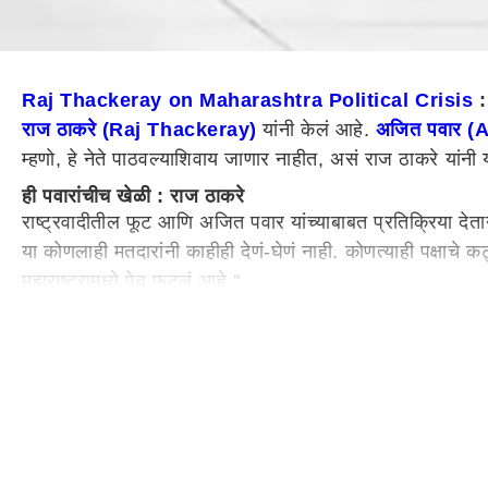
Raj Thackeray on Maharashtra Political Crisis
:
राज ठाकरे (Raj Thackeray)
यांनी केलं आहे.
अजित पवार (
म्हणो, हे नेते पाठवल्याशिवाय जाणार नाहीत, असं राज ठाकरे या
ही पवारांचीच खेळी : राज ठाकरे
राष्ट्रवादीतील फूट आणि अजित पवार यांच्याबाबत प्रतिक्रिया देता
या कोणलाही मतदारांनी काहीही देणं-घेणं नाही. कोणत्याही पक्षाचे क
महाराष्ट्रामध्ये पेव फुटलं आहे.''
''हे नेते असेच पाठवल्याशिवाय जाणार नाहीत''
राज ठाकरे पुढे म्हणाले की, ''एक लक्षात घेण्यासारखी गोष्ट म्हणज
भुजबळ हे नेते असेच पाठवल्याशिवाय जाणार नाहीत. उद्या सुप्रिया सुळ
''लोकांनी याचा गांभीर्याने विचार करावा''
मला असं वाटतं लोकांनी या सर्व गोष्टींचा गांभीर्याने विचार करणं
महाराष्ट्र
दौरा सुरु होईल. त्यावेळी जागोजागी जाऊन लोकांना भेटेन