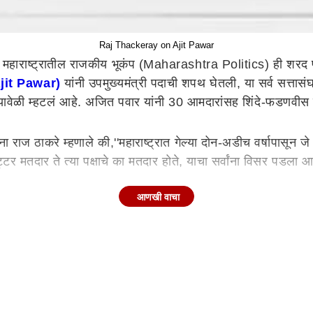
Raj Thackeray on Ajit Pawar
महाराष्ट्रातील राजकीय भूकंप (Maharashtra Politics) ही शरद पवा
Ajit Pawar)
यांनी उपमुख्यमंत्री पदाची शपथ घेतली, या सर्व सत्तासंघ
ंनी यावेळी म्हटलं आहे. अजित पवार यांनी 30 आमदारांसह शिंदे-फडण
ना राज ठाकरे म्हणाले की,''महाराष्ट्रात गेल्या दोन-अडीच वर्षापासू
ट्टर मतदार ते त्या पक्षाचे का मतदार होते, याचा सर्वांना विसर पडला 
आणखी वाचा
े पवार साहेब कितीही, काहीही म्हणत असले की, त्यांचा या गोष्टीशी का
े केंद्रात मंत्री झाल्या तरीही मला आश्चर्य वाटणार नाही.''
 गरजेचं आहे. मी पुढच्या काही दिवसात मेळावा आणि बैठक घेणार आहे. मला
.