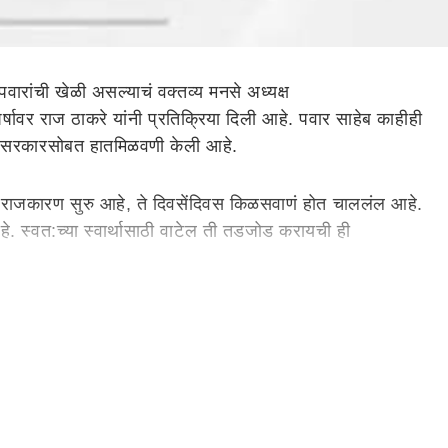
रांची खेळी असल्याचं वक्तव्य मनसे अध्यक्ष
र्षावर राज ठाकरे यांनी प्रतिक्रिया दिली आहे. पवार साहेब काहीही
वीस सरकारसोबत हातमिळवणी केली आहे.
न जे राजकारण सुरु आहे, ते दिवसेंदिवस किळसवाणं होत चाललंल आहे.
आहे. स्वत:च्या स्वार्थासाठी वाटेल ती तडजोड करायची ही
हीही संबंध नाही. तरी, दिलीप वळसे-पाटील, प्रफुल्ल पटेल, छगन
 महाराष्ट्राशी बोलायचं आहे. लवकरच पुढच्या काही दिवसांमध्ये