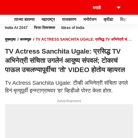
ताज्या बातम्या
महाराष्ट्र
राजकारण
मनोरंजन
क्रीडा
बिझनेस
India At 2047
फिफा विश्वचषक
Ideas of India
मुख्यपृष्ठ
करमणूक
TV ACTRESS SANCHITA UGALE: प्रसिद्ध TV अभिनेत्री संचिता
उगलेनं आयुष्य संपवलं; टोकाचं पाऊल उचलण्यापूर्वीचा 'तो' VIDEO होतोय व्हायरल
TV Actress Sanchita Ugale: प्रसिद्ध TV
अभिनेत्री संचिता उगलेनं आयुष्य संपवलं; टोकाचं
पाऊल उचलण्यापूर्वीचा 'तो' VIDEO होतोय व्हायरल
Tv Actress Sanchita Ugale: टीव्ही अभिनेत्री संचिता उगले
हिनं मृत्यूपूर्वी इन्स्टाग्रामवर 'हा' व्हिडीओ पोस्ट केला होता.
Advertisement