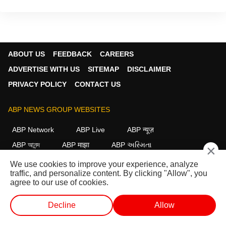
ABOUT US
FEEDBACK
CAREERS
ADVERTISE WITH US
SITEMAP
DISCLAIMER
PRIVACY POLICY
CONTACT US
ABP NEWS GROUP WEBSITES
ABP Network
ABP Live
ABP न्यूज़
ABP আনন্দ
ABP माझा
ABP અસ્મિતા
×
ABP Ganga
ABP ਸਾਂਝਾ
ABP நாடு
ABP దేశం
We use cookies to improve your experience, analyze
traffic, and personalize content. By clicking "Allow", you
FOLLOW US
agree to our use of cookies.
Decline
Allow
This website follows the
DNPA Code of Ethics.
Copyright@2026.
लाईव्ह टीव्ही
शॉर्ट व्हिडीओ
व्हिडीओ
पॉडकास्ट