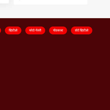
व्हिडीओ
फोटो गॅलरी
पॉडकास्ट
शॉर्ट व्हिडीओ