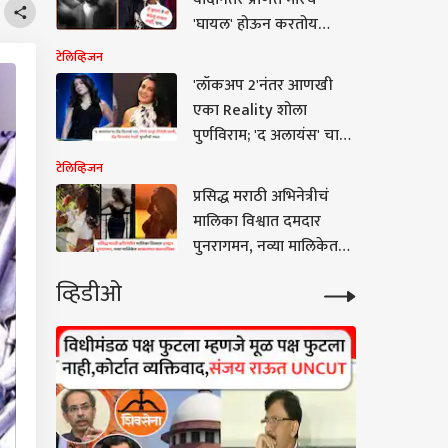
'घायल' होऊन करतोय
कमबॅक, पोस्ट करत
टेलिव्हिजन
म्हणाला, 'जे झालं ते...'
'लॉकअप 2'नंतर आणखी
एका Reality शोला
पुर्णविराम; 'द अलायंस' चा
ग्रँड फिनाले पार, कुणी
टेलिव्हिजन
पटकावली ट्रॉफी?
प्रसिद्ध मराठी अभिनेत्रीचं
मालिका विश्वात दमदार
पुनरागमन, नव्या मालिकेत
साकारणार खलनायिका
व्हिडीओ