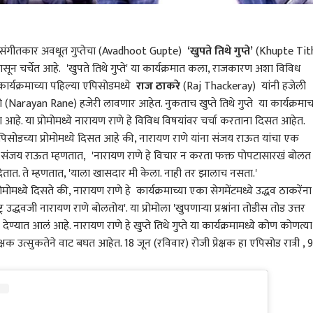
ंगीतकार अवधूत गुप्तेचा (Avadhoot Gupte)
‘खुपते तिथे गुप्ते’
(Khupte Tit
ासून चर्चेत आहे. 'खुपते तिथे गुप्ते' या कार्यक्रमात कला, राजकारण अशा विविध
ार्यक्रमाच्या पहिल्या एपिसोडमध्ये
राज ठाकरे
(Raj Thackeray) यांनी हजेली
(Narayan Rane) हजेरी लावणार आहेत. नुकताच खुप्ते तिथे गुप्ते या कार्यक्रमाच
आहे. या प्रोमोमध्ये नारायण राणे हे विविध विषयांवर चर्चा करताना दिसत आहेत.
मी एपिसोडच्या प्रोमोमध्ये दिसत आहे की, नारायण राणे यांना संजय राऊत यांचा एक
्ये संजय राऊत म्हणतात, 'नारायण राणे हे विचार न करता फक्त पोपटासारखं बोलत
 देतात. ते म्हणतात, 'याला खासदार मी केला. नाही तर झालाच नसता.'
ा प्रोमोमध्ये दिसते की, नारायण राणे हे कार्यक्रमाच्या एका सेगमेंटमध्ये उद्धव ठाकरेंना
्र
उद्धवजी नारायण राणे बोलतोय'. या प्रोमोला 'खुपणाऱ्या प्रश्नांना तोडीस तोड उत्तर
देण्यात आलं आहे. नारायण राणे हे खुप्ते तिथे गुप्ते या कार्यक्रमामध्ये कोण कोणत्या
 कॉर्नर
षक उत्सुकतेने वाट बघत आहेत. 18 जून (रविवार) रोजी प्रेक्षक हा एपिसोड रात्री , 9
 आर्टिकल
टॉप रील्स