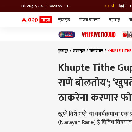
मराठी
हिंदी
E
Fri, Aug 7, 2026 | 10:28 AM IST
मुख्यपृष्ठ
ताज्या बातम्या
महाराष्ट्र
र
बातम्या
जॅाब माझा
लाईफ
भारत
महाराष्ट्र
टेक-गॅजेट
मुंबई
ऑटो
टेलिव्हिजन
विश्व
विश्व
मुख्यपृष्ठ
करमणूक
टेलिव्हिजन
KHUPTE TITHE GUPTE
कोल्हापूर
पुणे
Khupte Tithe Gupte
नवी मुंबई
एक्स्प्लोर
अमरावती
राणे बोलतोय'; ‘खुपते 
अहमदनगर
लाईव्ह टीव्ही
अकोला
व्हिडीओ
शॉर्ट व्हिडीओ
ठाकरेंना करणार फोन,
वेब स्टोरिज्
फोटो गॅलरी
खुप्ते तिथे गुप्ते या कार्यक्रमाचा ए
पॉडकास्ट
(Narayan Rane) हे विविध विषयां
मुव्ही रिव्ह्यू