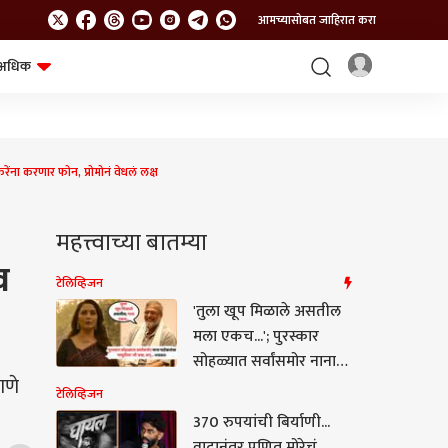
आमच्यासोबत जाहिरात करा
अधिक
शेत-शिवार
भविष्य
ेंना करणार फोन, प्रोमोनं वेधलं लक्ष
महत्त्वाच्या बातम्या
व
टेलिव्हिजन
'तुला खूप मिळाले असतील
मला एकच...'; पुरस्कार
सोहळ्यात सर्वांसमोर नाना
पाटेकरांचा माधुरीला 'तो'
टेलिव्हिजन
ाणे
प्रश्न, अन्...
370 रुपयांची बिर्याणी...
वादानंतर प्रणित मोरेचं