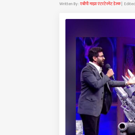
यूजफुल
Written By :
एबीपी माझा एंटरटेनमेंट डेस्क
| Edited
होम लोन EMI
कॅलक्यूलेटर
बीएमआय
कॅलक्यूलेटर
वय मोजा/ वय
कॅलक्यूलेटर
एज्युकेशन लोन
EMI
कॅलक्यूलेटर
कार लोन EMI
कॅलक्यूलेटर
पर्सनल लोन
EMI
कॅलक्यूलेटर