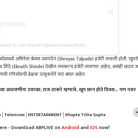
shared by Zee Marathi (@zeemarathiofficial)
या एपिसोडमध्ये अभिनेता श्रेयस तळपदेनं (Shreyas Talpade) हजेरी लावली होती. 'खुपत
ी एकनाथ शिंदे (Eknath Shinde) देखील लवकरच हजेरी लावणार आहेत, असंही म्हटलं 
या आगामी एपिसोडची प्रेक्षक उत्सुकतेने वाट बघत आहेत.
सोबतच्या आठवणींना उजाळा; राज ठाकरे म्हणाले, खूप छान होते दिवस... पण नजर
e
Television
ENTERTAINMENT
Khupte Tithe Gupte
here - Download ABPLIVE on
Android
and
iOS
now!