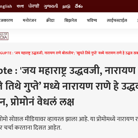
nglish
বাংলা
ਪੰਜਾਬੀ
ગુજરાતી
நாடு
దేశం
ाजकारण
मनोरंजन
क्रीडा
बिझनेस
भविष्य
लाईफस्टाईल
स्टाईल
क्राईम
व्यापार-उद्योग
ट्रेडिंग
ऑटो
 : 'जय महाराष्ट्र उद्धवजी, नारायण राणे बोलतोय'; ‘खुपते तिथे गुप्ते’ मध्ये नारायण राणे हे उद्धव ठाकर
 : 'जय महाराष्ट्र उद्धवजी, नारायण
तिथे गुप्ते’ मध्ये नारायण राणे हे उद्ध
 प्रोमोनं वेधलं लक्ष
क प्रोमो सोशल मीडियावर व्हायरल झाला आहे. या प्रोमोमध्ये नारायण र
वर चर्चा करताना दिसत आहेत.