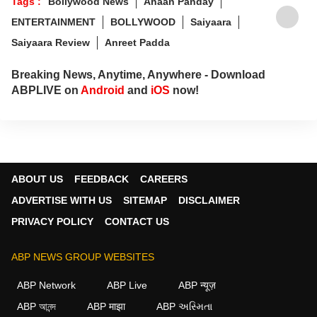
Tags :
Bollywood News
Ahaan Panday
ENTERTAINMENT
BOLLYWOOD
Saiyaara
Saiyaara Review
Anreet Padda
Breaking News, Anytime, Anywhere - Download
ABPLIVE on
Android
and
iOS
now!
ABOUT US
FEEDBACK
CAREERS
ADVERTISE WITH US
SITEMAP
DISCLAIMER
PRIVACY POLICY
CONTACT US
ABP NEWS GROUP WEBSITES
ABP Network
ABP Live
ABP न्यूज़
ABP আনন্দ
ABP माझा
ABP અસ્મિતા