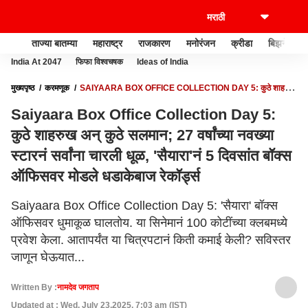
ताज्या बातम्या
महाराष्ट्र
राजकारण
मनोरंजन
क्रीडा
बिझनेस
India At 2047
फिफा विश्वचषक
Ideas of India
मुख्यपृष्ठ
करमणूक
SAIYAARA BOX OFFICE COLLECTION DAY 5: कुठे शाहरुख
अन् कुठे सलमान; 27 वर्षांच्या नवख्या स्टारनं सर्वांना चारली धूळ, 'सैयारा'नं 5 दिवसांत बॉक्स
Saiyaara Box Office Collection Day 5:
ऑफिसवर मोडले धडाकेबाज रेकॉर्ड्स
कुठे शाहरुख अन् कुठे सलमान; 27 वर्षांच्या नवख्या
स्टारनं सर्वांना चारली धूळ, 'सैयारा'नं 5 दिवसांत बॉक्स
ऑफिसवर मोडले धडाकेबाज रेकॉर्ड्स
Saiyaara Box Office Collection Day 5: 'सैयारा' बॉक्स
ऑफिसवर धुमाकूळ घालतोय. या सिनेमानं 100 कोटींच्या क्लबमध्ये
प्रवेश केला. आतापर्यंत या चित्रपटानं किती कमाई केली? सविस्तर
जाणून घेऊयात...
Written By :
नामदेव जगताप
Updated at : Wed, July 23,2025, 7:03 am (IST)