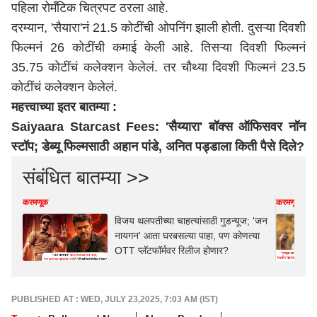
पहिला रोमँटिक चित्रपट ठरला आहे.
दरम्यान, 'सैयारा'नं 21.5 कोटींची ओपनिंग झाली होती. दुसऱ्या दिवशी
फिल्मनं 26 कोटींची कमाई केली आहे. तिसऱ्या दिवशी फिल्मनं
35.75 कोटींचं कलेक्शन केलेलं. तर चौथ्या दिवशी फिल्मनं 23.5
कोटींचं कलेक्शन केलेलं.
महत्त्वाच्या इतर बातम्या :
Saiyaara Starcast Fees: 'सैय्यारा' बॉक्स ऑफिसवर नॉन
स्टॉप; डेब्यू फिल्मसाठी अहान पांडे, अनित पड्डाला किती पैसे दिले?
संबंधित बातम्या >>
करमणूक
करमणूक
विजय थलपतीच्या चाहत्यांसाठी गुडन्यूज; 'जन
नायगन' आता घरबसल्या पाहा, पण कोणत्या
OTT प्लॅटफॉर्मवर रिलीज होणार?
PUBLISHED AT : WED, JULY 23,2025, 7:03 AM (IST)