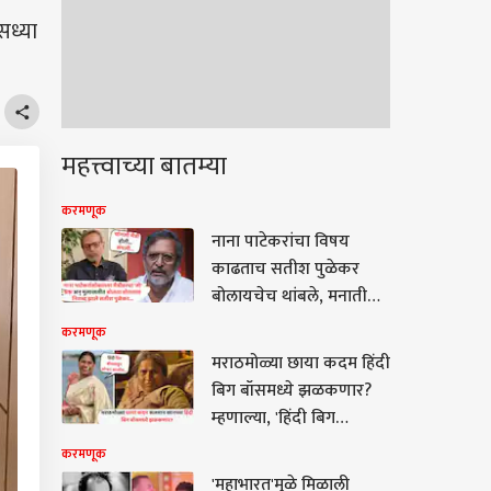
सध्या
महत्त्वाच्या बातम्या
करमणूक
नाना पाटेकरांचा विषय
काढताच सतीश पुळेकर
बोलायचेच थांबले, मनातील
दुखऱ्या नसेला धक्का
करमणूक
लागला, म्हणाले ;'एवढी
मराठमोळ्या छाया कदम हिंदी
चांगली मैत्री संपली...'
बिग बॉसमध्ये झळकणार?
म्हणाल्या, 'हिंदी बिग
बॉसकडून ऑफर आलीय...'
करमणूक
'महाभारत'मुळे मिळाली