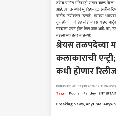
तसेच प्रणित मोरेवरही संताप व्यक्त के
टीका,
LOGIN
पहिली
आहे. त्या तरुणीनं मृतदेहाबद्दल अश्लील ट
अर्था
बॉडीचं डिसेक्शन म्हणजे, त्यांच्या अवय
कृती
ग्रुप होता. जे डेड बॉडीच्या प्रायव्हेट
पवारला प्रचंड ट्रोल केलं जात आहे. तर, 
महत्त्वाच्या इतर बातम्या:
श्रेयस तळपदेच्या म
कलाकाराची एन्ट्री
कधी होणार रिली
PUBLISHED AT : 12 JUN 2026 04:33 PM (IST)
Tags :
Poonam Pandey
ENTERTA
Breaking News, Anytime, Anyw