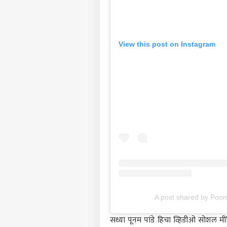
पर्सनल
View this post on Instagram
टॉप
हॅलो गेस्ट
ठाणे
आमच्यासोबत जाहिरात करा
प्रायव्हसी पॉलिसी
संपर्क साधा
करिअर
चिमु
फीडबॅक
अन् 
आमच्याबद्दल
ठेवल
राजक
रुग्
प्रका
A post shared by Po
सध्या पूनम पांडे हिचा व्हिडीओ सोशल मी
काँग्