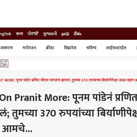
nglish
বাংলা
ਪੰਜਾਬੀ
ગુજરાતી
நாடு
దేశం
ाजकारण
मनोरंजन
क्रीडा
बिझनेस
भविष्य
लाईफस्टाईल
स्टाईल
क्राईम
व्यापार-उद्योग
ट्रेडिंग
ऑटो
 पूनम पांडेनं प्रणित मोरेला चांगलंच झापलं; तुमच्या 370 रुपयांच्या बिर्याणीपेक्षा जास्त महाग
Pranit More: पूनम पांडेनं प्रणि
; तुमच्या 370 रुपयांच्या बिर्याणीपेक्
 आमचे...