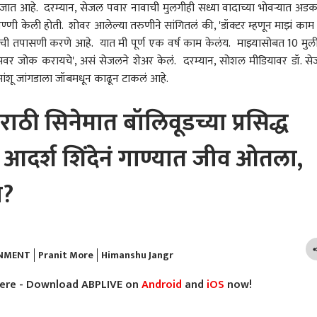
ला जात आहे. दरम्यान, सेजल पवार नावाची मुलगीही सध्या वादाच्या भोवऱ्यात अड
 पृथ्वीराज चव्हाणांची
| 04 ऑगस्ट 2026 |
चार मंत्र्यांना फायनल वॉर्निंग,
बिबट
 प्रतिक्रिया; म्हणाले,
मंगळवार
काम करा नाही तर....
मादी
िपण्णी केली होती. शोवर आलेल्या तरुणीने सांगितलं की, 'डॉक्टर म्हणून माझं काम 
तच सुनेत्रा पवारांकडून
मंत्रिमंडळाच्या बैठकीपूर्वी काय
शेता
वांची तपासणी करणे आहे. यात मी पूर्ण एक वर्ष काम केलंय. माझ्यासोबत 10 मुली
तून उत्तर मिळेल
घडलं?
काळ
 पार्ट्सवर जोक करायचे', असं सेजलने शेअर केलं. दरम्यान, सोशल मीडियावर डॉ. स
हिमांशू जांगडाला जॉबमधून काढून टाकलं आहे.
राठी सिनेमात बॉलिवूडच्या प्रसिद्ध
; आदर्श शिंदेनं गाण्यात जीव ओतला,
ज?
INMENT
Pranit More
Himanshu Jangr
here - Download ABPLIVE on
Android
and
iOS
now!