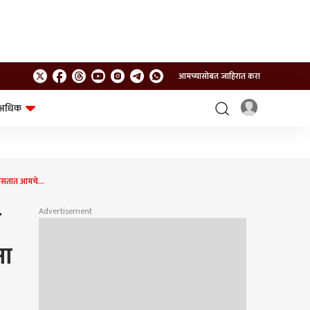
आमच्यासोबत जाहिरात करा
अधिक
शेत-शिवार
भविष्य
 असतात आमचे...
त
Advertisement
षा