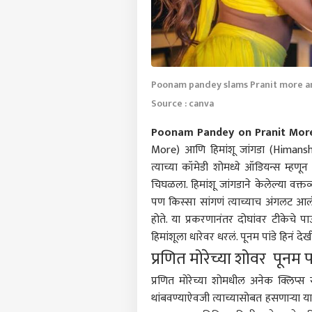
Poonam pandey slams Pranit more a
Source : canva
Poonam Pandey on Pranit More
More) आणि हिमांशू जांगडा (Himanshu
त्याच्या कॉमेडी शोमध्ये ऑडियन्स म्हणू
चिघळला. हिमांशू जांगडाने केलेल्या वक्तव्
पण किस्सा सांगणं त्याच्याच अंगलट आलंय
होते. या प्रकरणानंतर दोघांवर टीकेचे
हिमांशूला धारेवर धरलं. पूनम पांडे हिनं द
प्रणित मोरेच्या शोवर पू
प्रणित मोरेच्या शोमधील अनेक क्लिप्स
थांबवण्याऐवजी त्याच्यासोबत हसणाऱ्या या 