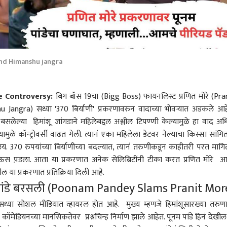
nd Himanshu jangra
 Controversy:
बिग बॉस 19चा (Bigg Boss) फायनलिस्ट प्रणित मोरे (Pra
 Jangra) सध्या '370 बिर्याणी' प्रकरणावरुन वादाच्या भोवऱ्यात अडकले आह
न बसलेल्या हिमांशू जांगडाने महिलेबद्दल अश्लील टिपण्णी केल्यामुळे हा वाद अ
यामुळे कॉन्ट्रोवर्सी वाढत गेली. त्यानं एका महिलेला डेटवर नेल्याचा किस्सा सांगित
. 370 रुपयांच्या बिर्याणीच्या बदल्यात, त्यानं तरुणीकडून काहीतरी परत मागि
 पाऊस प़डला. आता या प्रकरणात अनेक सेलिब्रिटींनी टीका करत प्रणित मोरे 
ेखील या प्रकरणात प्रतिक्रिया दिली आहे.
नम पांडे बरसली (Poonam Pandey Slams Pranit Mor
 सध्या सोशल मीडियात व्हायरल होत आहे. मुख्य म्हणजे हिमांशूसारख्या तरुण
कॉमेडियनच्या मानसिकतेवर प्रश्नचिन्ह निर्माण झाले आहेत. पूनम पांडे हिनं देखील