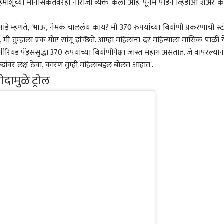
िमांशूच्या मानसिकतेवरही नाराजी व्यक्त केली आहे. पूनम पांडेनं व्हिडीओ शेअर 
ांडे म्हणते, 'भाऊ, नेमकं चाललंय काय? मी 370 रुपयांच्या बिर्याणी प्रकरणाची स्ट
ी तुम्हाला एक गोष्ट सांगू इच्छिते. आम्हा महिलांना दर महिन्याला मासिक पाळी ये
ियड पॅड्ससुद्धा 370 रुपयांच्या बिर्याणीपेक्षा जास्त महाग असतात. जे वापरल्यान
 शब्दांवर लक्ष ठेवा, कारण तुम्ही महिलांबद्दल बोलत आहात'.
दामुळे ट्रोल