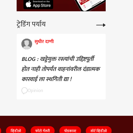
ट्रेडिंग पर्याय
सुधीर दाणी
BLOG : खड्डेमुक्त रस्त्यांची उद्दिष्टपूर्ती
होत नाही तोपर्यंत वाहनांवरील दंडात्मक
कारवाई ला स्थगिती द्या !
Opinion
व्हिडीओ
फोटो गॅलरी
पॉडकास्ट
शॉर्ट व्हिडीओ