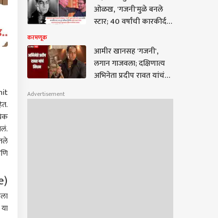
ओळख, 'गजनी'मुळे बनले
स्टार; 40 वर्षांची कारकीर्द
अन् 100 हून अधिक सिनेमे;
करमणूक
प्रदीप रावत यांचा
आमीर खानसह 'गजनी',
अश्वत्थामापासून सुपरस्टार
लगान गाजवला; दक्षिणात्य
व्हिलनपर्यंतचा प्रवास
अभिनेता प्रदीप रावत यांचं
निधन, वयाच्या 74 व्या वर्षी
nit
Advertisement
घेतला अखेरचा श्वास
ेत.
धिक
लं.
तले
आणि
e)
ाला
 या