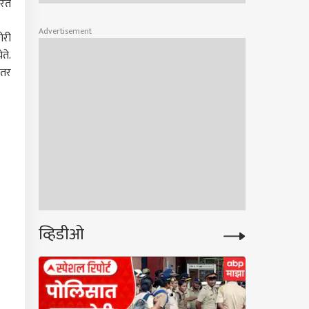
करत
Advertisement
ोरी
ते.
ंतर
व्हिडीओ