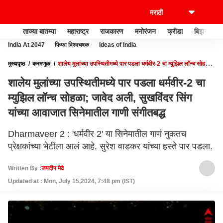
ताज्या बातम्या
महाराष्ट्र
राजकारण
मनोरंजन
क्रीडा
बिझनेस
India At 2047
फिफा विश्वचषक
Ideas of India
मुख्यपृष्ठ
करमणूक
शालेय मुलांच्या उपस्थितीमध्ये पार पडला धर्मवीर-2 चा म्युझिल लॉन्च सोहळा;
जावेद अली, सुखविंदर सिंग यांच्या आवाजात सिनेमातील गाणी संगीतबद्ध
शालेय मुलांच्या उपस्थितीमध्ये पार पडला धर्मवीर-2 चा
म्युझिल लॉन्च सोहळा; जावेद अली, सुखविंदर सिंग
यांच्या आवाजात सिनेमातील गाणी संगीतबद्ध
Dharmaveer 2 : 'धर्मवीर 2' या सिनेमातील गाणं नुकतच
प्रेक्षकांच्या भेटीला आलं आहे. सुरेश वाडकर यांच्या हस्ते पार पडला.
Written By :
जयदीप मेढे
Updated at : Mon, July 15,2024, 7:48 pm (IST)