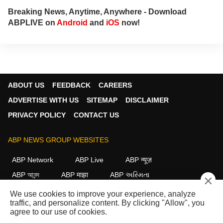
Breaking News, Anytime, Anywhere - Download
ABPLIVE on
Android
and
iOS
now!
ABOUT US
FEEDBACK
CAREERS
ADVERTISE WITH US
SITEMAP
DISCLAIMER
PRIVACY POLICY
CONTACT US
ABP NEWS GROUP WEBSITES
ABP Network
ABP Live
ABP न्यूज़
ABP আনন্দ
ABP माझा
ABP અસ્મિતા
×
ABP Ganga
ABP ਸਾਂਝਾ
ABP நாடு
ABP దేశం
We use cookies to improve your experience, analyze
traffic, and personalize content. By clicking "Allow", you
FOLLOW US
agree to our use of cookies.