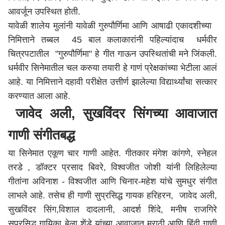
आवर्जून उपस्थित होती.
यावेळी शालेय मुलांनी यावेळी गुरुपौर्णिमा आणि आषाढी एकादशीच्या
निमित्ताने तब्बल 45 बाल कलाकारांनी पहिल्यांदाच धर्मवीर
चित्रपटातील "गुरुपौर्णिमा" हे गीत गाऊन उपस्थितांची मने जिंकली.
धर्मवीर सिनेमातील चल करुया तयारी हे गाणं प्रेक्षकांच्या भेटीला आलं
आहे. या निमित्ताने दहावी परीक्षेत उत्तीर्ण झालेल्या विद्यार्थ्यांचा सत्कार
करण्यात आला आहे.
जावेद अली, सुखविंदर सिंगच्या आवाजात
गाणी संगीतबद्ध
या सिनेमात एकूण चार गाणी आहेत. गीतकार मंगेश कांगणे, स्नेहल
तरडे , डॉक्टर प्रसाद बिवरे, विश्वजीत जोशी यांनी लिहिलेल्या
गीतांना अविनाश - विश्वजीत आणि चिनार-महेश यांचे सुमधुर संगीत
लाभले आहे. तसेच ही गाणी सुप्रसिद्ध गायक हरिहरन, जावेद अली,
सुखविंदर सिंग,विशाल दादलानी, आदर्श शिंदे, मनीष राजगिरे
सुप्रसिद्ध गायिका बेला शेंडे यांच्या आवाजात मराठी आणि हिंदी गाणी