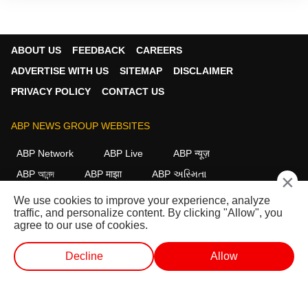
ABOUT US
FEEDBACK
CAREERS
ADVERTISE WITH US
SITEMAP
DISCLAIMER
PRIVACY POLICY
CONTACT US
ABP NEWS GROUP WEBSITES
ABP Network
ABP Live
ABP न्यूज़
ABP আনন্দ
ABP माझा
ABP અસ્મિતા
×
ABP Ganga
ABP ਸਾਂਝਾ
ABP நாடு
ABP దేశం
We use cookies to improve your experience, analyze
traffic, and personalize content. By clicking "Allow", you
FOLLOW US
agree to our use of cookies.
Decline
Allow
This website follows the
DNPA Code of Ethics.
Copyright@2026.
लाईव्ह टीव्ही
शॉर्ट व्हिडीओ
व्हिडीओ
पॉडकास्ट
All rights reserved.