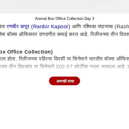
Animal Box Office Collection Day 3
ेता
रणबीर कपूर (Ranbir Kapoor)
आणि रश्मिका मंदानाचा (Ras
नेमा बॉक्स ऑफिसवर दणदणीत कमाई करत आहे. रिलीजच्या तीन दिवसा
 Box Office Collection)
ा आला होता. रिलीजच्या पहिल्या दिवशी या सिनेमाने भारतीय बॉक्स ऑ
्या तीन दिवसांत या सिनेमाने 202.57 कोटींचा गल्ला जमवला आहे. 
आणखी वाचा
 (Sandeep Reddy Vanga) यांनी सांभाळली आहे. वडील-मुलाच्या नात्
सोबतची रणबीरची केमिस्ट्री प्रेक्षकांचं लक्ष वेधून घेते. बॉबी देओल
े. रणबीरच्या या सिनेमाने चाहत्यांमध्ये चांगलीच क्रेझ आहे. रणबी
 सिनेमागृहाकडे वळवण्यात यशस्वी ठरला आहे. या सिनेमाची सध्या सर्वत्र