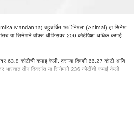
hmika Mandanna) बहुचर्चित 'अॅनिमल' (Animal) हा सिनेमा
ंतच या सिनेमाने बॉक्स ऑफिसवर 200 कोटींपेक्षा अधिक कमाई
फिसवर 63.8 कोटींची कमाई केली. दुसऱ्या दिवशी 66.27 कोटी आणि
तर भारतात तीन दिवसांत या सिनेमाने 236 कोटींची कमाई केली
याची गोष्ट या सिनेमात दाखवण्यात आली आहे. सिनेमात अनिल कपूर
नेही आपल्या अभिनयाने प्रेक्षकांवर छाप पाडली आहे. 'अॅनिमल' हा
रचे गेल्या काही दिवसांत अनेक सिनेमे फ्लॉप ठरले असले तरी
 चर्चा आहे.