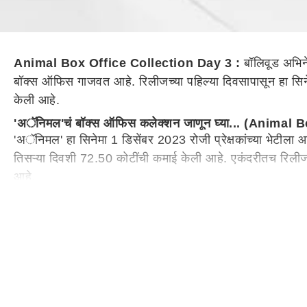
Animal Box Office Collection Day 3 :
बॉलिवूड अभिन
बॉक्स ऑफिस गाजवत आहे. रिलीजच्या पहिल्या दिवसापासून हा सि
केली आहे.
'अॅनिमल'चं बॉक्स ऑफिस कलेक्शन जाणून घ्या... (Animal
'अॅनिमल' हा सिनेमा 1 डिसेंबर 2023 रोजी प्रेक्षकांच्या भेटील
तिसऱ्या दिवशी 72.50 कोटींची कमाई केली आहे. एकंदरीतच रिलीजच
आहे.
'अॅनिमल' या सिनेमाच्या दिग्दर्शनाची धुरा संदीप रेड्डी वांगा
यांनी रणबीरच्या वडिलांची भूमिका साकारली आहे. तर रश्मिका मंदाना
रणबीरच्या करिअरमध्ये ब्लॉकबस्टर सिनेमा ठरला आहे.
जगभरातील बॉक्स ऑफिसवर सध्या रणबीरच्या 'अॅनिमल'चा बोलबाला आह
त्याचा 'अॅनिमल' हा सिनेमा मात्र प्रेक्षकांची पाऊले पुन्हा एकदा
'अॅनिमल' लवकरच पार करणार 300 कोटींचा टप्पा