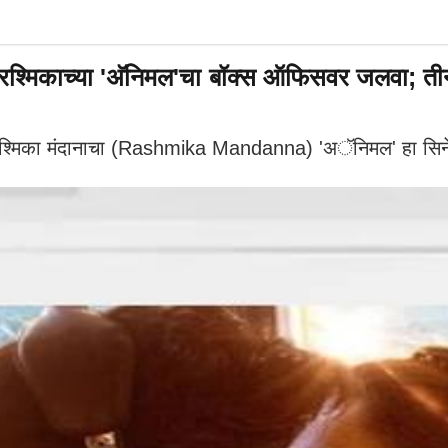
िकाच्या 'अ‍ॅनिमल'चा बॉक्स ऑफिसवर जलवा; तीन 
्मिका मंदानाचा (Rashmika Mandanna) 'अॅनिमल' हा सिने