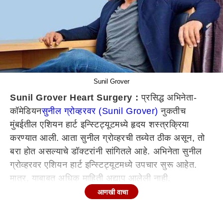
Sunil Grover
Sunil Grover Heart Surgery :
प्रसिद्ध अभिनेता-
कॉमेडियन
सुनील ग्रोव्हरवर (Sunil Grover)
नुकतीच
मुंबईतील एशियन हार्ट इन्स्टिट्यूटमध्ये हृदय शस्त्रक्रिया
करण्यात आली. आता सुनील ग्रोव्हरची तब्येत ठीक असून, तो
बरा होत असल्याचे डॉक्टरांनी सांगितले आहे. अभिनेता सुनील
ग्रोव्हरवर एशियन हार्ट इन्स्टिट्यूटमध्ये उपचार सुरू आहेत.
मात्र, याबाबत अधिक माहिती अद्याप आलेली नाही.
आणखी वाचा
सुनील ग्रोव्हरला चाहते त्याच्या 'गुत्थी' या पात्रामुळेच
ओळखतात. त्याने कपिल शर्मा शोमध्ये 'गुत्थी' हे पात्र साकारून