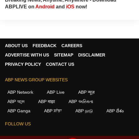
ABPLIVE on
Android
and
iOS
now!
ABOUT US
FEEDBACK
CAREERS
ADVERTISE WITH US
SITEMAP
DISCLAIMER
PRIVACY POLICY
CONTACT US
ABP NEWS GROUP WEBSITES
ABP Network
ABP Live
ABP न्यूज़
ABP আনন্দ
ABP माझा
ABP અસ્મિતા
×
ABP Ganga
ABP ਸਾਂਝਾ
ABP நாடு
ABP దేశం
We use cookies to improve your experience, analyze
traffic, and personalize content. By clicking "Allow", you
FOLLOW US
agree to our use of cookies.
Decline
Allow