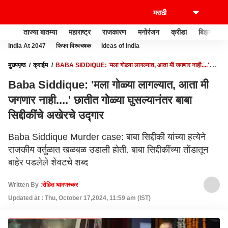
ताज्या बातम्या
महाराष्ट्र
राजकारण
मनोरंजन
क्रीडा
बिझनेस
India At 2047
फिफा विश्वचषक
Ideas of India
मुख्यपृष्ठ
क्राईम
BABA SIDDIQUE: 'मला गोळ्या लागल्यात, आता मी जगणार नाही....'
छातीत गोळ्या घुसल्यानंतर बाबा सिद्दीकींचे अखेरचे उद्गार
Baba Siddique: 'मला गोळ्या लागल्यात, आता मी
जगणार नाही....' छातीत गोळ्या घुसल्यानंतर बाबा
सिद्दीकींचे अखेरचे उद्गार
Baba Siddique Murder case: बाबा सिद्दीकी यांच्या हत्येने
राजकीय वर्तुळात खळबळ उडाली होती. बाबा सिद्दीकींच्या तोंडातून
बाहेर पडलेले शेवटचे शब्द
Written By :
रोहित धामणस्कर
Updated at : Thu, October 17,2024, 11:59 am (IST)