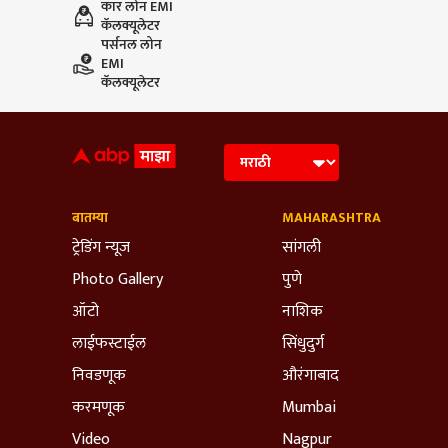
कार लोन EMI
कॅलक्यूलेटर
पर्सनल लोन
EMI
कॅलक्यूलेटर
बातम्या
MAHARASHTRA
ट्रेडिंग न्यूज
सांगली
Photo Gallery
पुणे
ऑटो
नाशिक
लाईफस्टाईल
सिंधुदुर्ग
निवडणूक
औरंगाबाद
करमणूक
Mumbai
Video
Nagpur