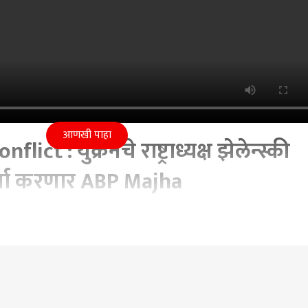
आणखी पाहा
ct : युक्रेनचे राष्ट्राध्यक्ष झेलेन्स्की
चर्चा करणार ABP Majha
r 2022 12:23 PM (IST)
त चर्चा होण्याची शक्यता. युद्धाचा बारावा दिवस, अजूनही हजारो भारतीय सुटके
kraine Conflict
Russia Ukraine War
Russia Ukraine War News