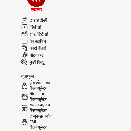
एक्स्प्लोर
लाईव्ह टीव्ही
व्हिडीओ
शॉर्ट व्हिडीओ
वेब स्टोरिज्
फोटो गॅलरी
पॉडकास्ट
मुव्ही रिव्ह्यू
यूजफुल
होम लोन EMI
कॅलक्यूलेटर
बीएमआय
कॅलक्यूलेटर
वय मोजा/ वय
कॅलक्यूलेटर
एज्युकेशन लोन
EMI
कॅलक्यूलेटर