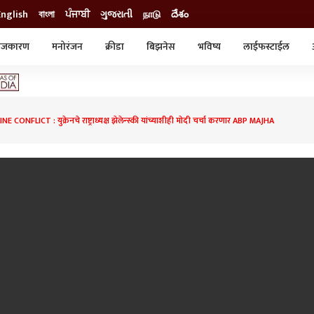
English
বাংলা
ਪੰਜਾਬੀ
ગુજરાતી
நாடு
దేశం
ाजकारण
मनोरंजन
क्रीडा
बिझनेस
भविष्य
लाईफस्टाईल
स्टाईल
क्राईम
व्यापार-उद्योग
ट्रेडिंग
ऑटो
CONFLICT : युक्रेनचे राष्ट्राध्यक्ष झेलेन्स्की यांच्याशीही मोदी चर्चा करणार ABP MAJHA