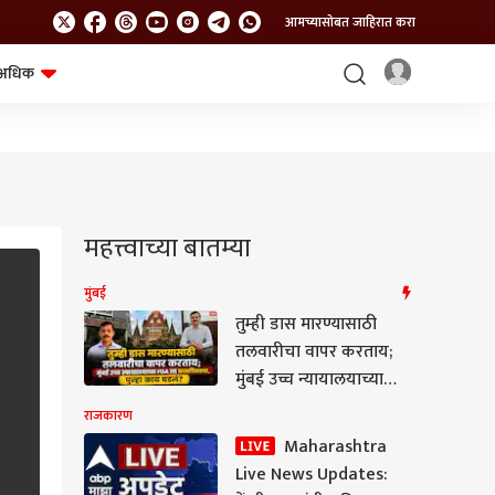
आमच्यासोबत जाहिरात करा
अधिक
शेत-शिवार
भविष्य
महत्त्वाच्या बातम्या
मुंबई
तुम्ही डास मारण्यासाठी
तलवारीचा वापर करताय;
मुंबई उच्च न्यायालयाच्या
FDA ला कानपिचक्या, पुन्हा
राजकारण
काय घडलं?
Maharashtra
Live News Updates: