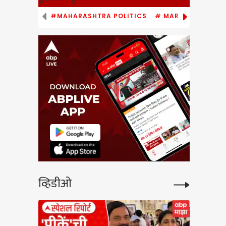
#MAHARASHTRA POLITICS
# MARATHI NEWS
व्हिडीओ