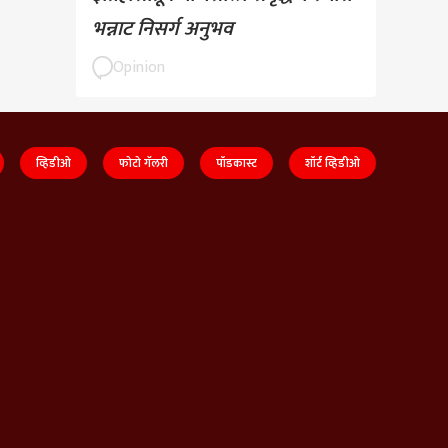
भन्नाट निसर्ग अनुभव
Opinion
व्हिडीओ
फोटो गॅलरी
पॉडकास्ट
शॉर्ट व्हिडीओ