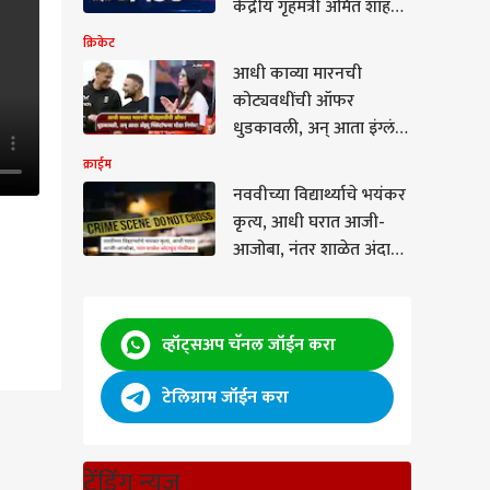
केंद्रीय गृहमंत्री अमित शाह
दोन दिवसांच्या मुंबई दौऱ्यावर
क्रिकेट
आधी काव्या मारनची
कोट्यवधींची ऑफर
धुडकावली, अन् आता इंग्लंड
संघाचे हेड कोच पदही
क्राईम
सोडले; अँड्र्यू फ्लिंटॉफच्या
नववीच्या विद्यार्थ्याचे भयंकर
एका निर्णयाने क्रिकेटविश्वात
कृत्य, आधी घरात आजी-
खळबळ
आजोबा, नंतर शाळेत अंदाधुंद
गोळीबार; 8 जणांचा दुर्दैवी
अंत, 15 जखमी
व्हॉट्सअप चॅनल जॉईन करा
टेलिग्राम जॉईन करा
च्या
ट्रेंडिंग न्यूज