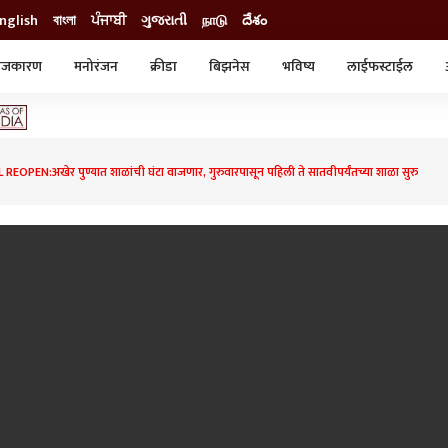
nglish
বাংলা
ਪੰਜਾਬੀ
ગુજરાતી
நாடு
దేశం
ाजकारण
मनोरंजन
क्रीडा
बिझनेस
भविष्य
लाईफस्टाईल
स्टाईल
क्राईम
व्यापार-उद्योग
ट्रेडिंग
ऑटो
PEN:अखेर पुण्यात शाळांची घंटा वाजणार, गुरुवारपासून पहिली ते सातवीपर्यंतच्या शाळा सुरु