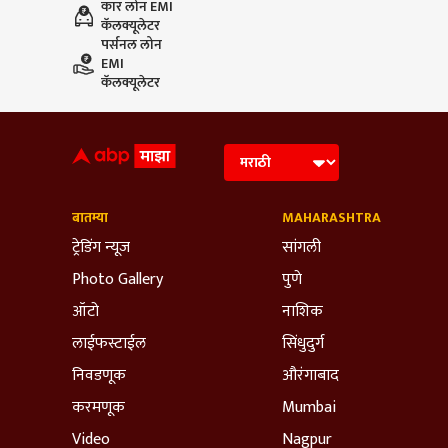
कार लोन EMI
कॅलक्यूलेटर
पर्सनल लोन
EMI
कॅलक्यूलेटर
बातम्या
MAHARASHTRA
ट्रेडिंग न्यूज
सांगली
Photo Gallery
पुणे
ऑटो
नाशिक
लाईफस्टाईल
सिंधुदुर्ग
निवडणूक
औरंगाबाद
करमणूक
Mumbai
Video
Nagpur