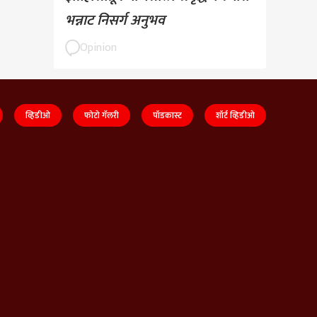
भन्नाट निसर्ग अनुभव
Opinion
व्हिडीओ
फोटो गॅलरी
पॉडकास्ट
शॉर्ट व्हिडीओ