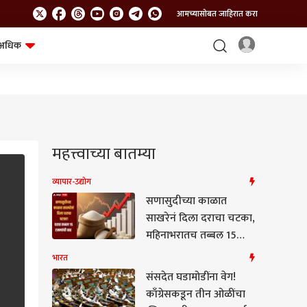
आमच्यासोबत जाहिरात करा
अधिक
शेत-शिवार
भविष्य
महत्त्वाच्या बातम्या
व्यापार-उद्योग
सणासुदीच्या काळात
साखरेनं दिला दराचा चटका,
महिनाभरातच तब्बल 15
टक्क्यांची वाढ, दर वाढण्याचं
भारत
नेमकं कारण काय?
संसदेत घडामोडींना वेग!
काँग्रेसकडून तीन ओळींचा