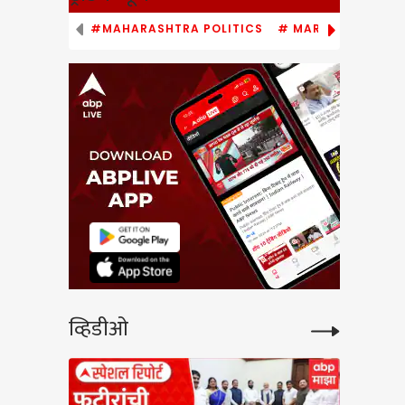
#MAHARASHTRA POLITICS
# MARATHI NEWS
्या
य
ांवरील
े
ल
व्हिडीओ
ंचं
 :