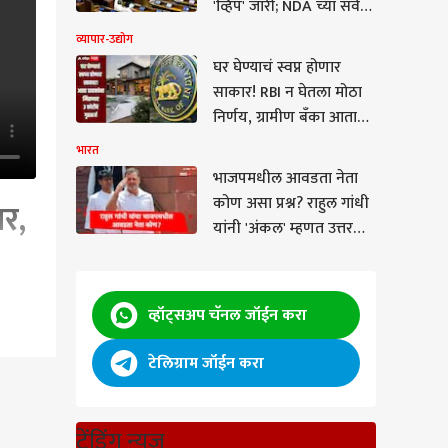
'व्हिप' जारी; NDA च्या सर्व
खासदारांना दिल्लीत
व्यापार-उद्योग
राहण्याचे आदेश
घर घेण्याचं स्वप्न होणार
साकार! RBI न घेतला मोठा
निर्णय, ग्रामीण बँका आता
ग्राहकांना देणार 3 कोटी
भारत
रुपयांचं गृहकर्ज
भाजपमधील आवडता नेता
कोण असा प्रश्न? राहुल गांधी
र,
यांनी 'अंकल' म्हणत उत्तर
दिलं, माजी मुख्यमंत्र्यांची
प्रतिक्रिया समोर
व्हॉट्सअप चॅनल जॉईन करा
टेलिग्राम जॉईन करा
ा
ट्रेंडिंग न्यूज