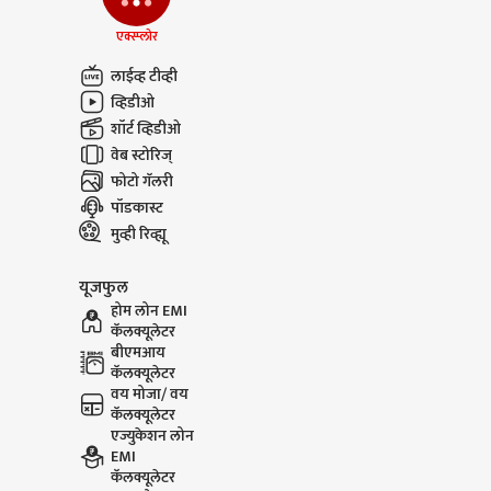
एक्स्प्लोर
Pune Ekta Nagar
Parth P
लाईव्ह टीव्ही
Rescue : 20 दिवसांच्या
Dara : पा
बाळाचं सुखरुप रेस्क्यू; आई
दारा यांचा
व्हिडीओ
म्हणाली....
लूकने वेधलं
शॉर्ट व्हिडीओ
वेब स्टोरिज्
फोटो गॅलरी
पॉडकास्ट
मुव्ही रिव्ह्यू
यूजफुल
होम लोन EMI
कॅलक्यूलेटर
बीएमआय
कॅलक्यूलेटर
वय मोजा/ वय
कॅलक्यूलेटर
एज्युकेशन लोन
EMI
कॅलक्यूलेटर