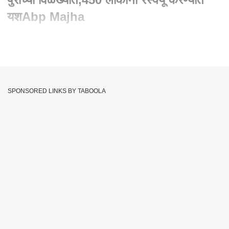
यशAbp Majha
Written By :
abp majha web team
28 Jul 2023 05:49 PM (IST)
चंद्रपूर शहर पुन्हा पुराच्या विळख्यात, धरणाचे 7 पैकी 2 दरवाजे उघडले ..
पुरामुळे अनेक नागरिक घरात अडकले.. पुरातून 450 लोकांना रेस्क्यू करण्यात
SPONSORED LINKS BY TABOOLA
यश..
Flood
Chandrapur
Rescue Operation
Tags :
ABP Majha
JOIN US ON
Whatsapp
Telegram