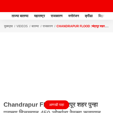
ताज्या बातम्या
महाराष्ट्र
राजकारण
मनोरंजन
क्रीडा
बिझनेस
मुख्यपृष्ठ
VIDEOS
बातम्या
राजकारण
CHANDRAPUR FLOOD :चंद्रपूर शहर
पुन्हा पुराच्या विळख्यात,450 लोकांना रेस्क्यू करण्यात यशABP MAJHA
Chandrapur Flood :चंद्रपूर शहर पुन्हा
आणखी पाहा
पुराच्या विळख्यात,450 लोकांना रेस्क्यू करण्यात