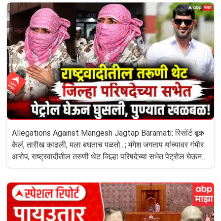
Allegations Against Mangesh Jagtap Baramati: रिसॉर्ट बूक
केलं, तारीख काढली, मला बघताच पळतो...; मंगेश जगताप यांच्यावर गंभीर
आरोप, राष्ट्रवादीतील तरुणी थेट जिल्हा परिषदेच्या सभेत पेट्रोल घेऊन
घुसली, पुण्यात खळबळ!