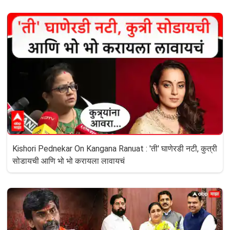
Kishori Pednekar On Kangana Ranuat : 'ती' घाणेरडी नटी, कुत्री
सोडायची आणि भो भो करायला लावायचं