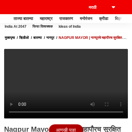
ताज्या बातम्या
महाराष्ट्र
राजकारण
मनोरंजन
क्रीडा
बिझनेस
India At 2047
फिफा विश्वचषक
Ideas of India
मुख्यपृष्ठ
व्हिडीओ
बातम्या
नागपूर
NAGPUR MAYOR | नागपूरचे महापौरच सुरक्षित
नसतील तर सर्वसामान्यांचं काय? : देवेंद्र फडणवीस | ABP MAJHA
Nagpur Mayor | नागपूरचे महापौरच सुरक्षित
आणखी पाहा