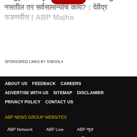
नसतील तर सर्वसामान्यांचं काय? : देवेंद्र
फडणवीस | ABP Majha
Written By :
एबीपी माझा वेब टीम
18 Dec 2019 11:20 AM (IST)
नागपूरचे महापौरच असुरक्षित असतील तर सर्वसामान्यांचं काय असा सवाल
विरोधी पक्षनेते देवेंद्र फडणवीस या...
see more
SPONSORED LINKS BY TABOOLA
Sandeep Joshi
Nagpur Mayor
Attack
Firing
Tags :
Devendra Fadnavis
ABOUT US
FEEDBACK
CAREERS
ADVERTISE WITH US
SITEMAP
DISCLAIMER
PRIVACY POLICY
CONTACT US
ABP NEWS GROUP WEBSITES
ABP Network
ABP Live
ABP न्यूज़