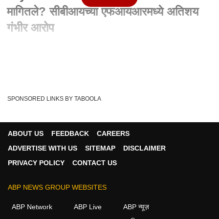
मागितले? सीबीआयच्या एफआयआरमध्ये अतिशय
गंभीर आरोप
Written By :
abp majha web team
15 May 2023 06:57 PM (IST)
आर्यन खानला सोडण्यासाठी समीर वानखेडेंनी शाहरुखकडे मागितले होते २५
कोटी रुपये, सीबीआयच्या एफआयआरमध्य...
see more
SPONSORED LINKS BY TABOOLA
Sameer Wankhede
CBI
Aryan Khan Case
Tags :
ABOUT US
FEEDBACK
CAREERS
ADVERTISE WITH US
SITEMAP
DISCLAIMER
मुंबई व्हिडीओ
PRIVACY POLICY
CONTACT US
मुंबई
ABP NEWS GROUP WEBSITES
ABP Network
ABP Live
ABP न्यूज़