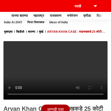
ताज्या बातम्या
महाराष्ट्र
राजकारण
मनोरंजन
क्रीडा
बिझनेस
India At 2047
फिफा विश्वचषक
Ideas of India
मुख्यपृष्ठ
व्हिडीओ
बातम्या
मुंबई
ARYAN KHAN CASE : शाहरुखकडे 25 कोटी
मागितले? सीबीआयच्या एफआयआरमध्ये अतिशय गंभीर आरोप
Aryan Khan Case : शाहरुखकडे 25 कोटी
आणखी पाहा