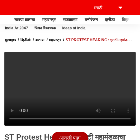
ताज्या बातम्या
महाराष्ट्र
राजकारण
मनोरंजन
क्रीडा
बिझनेस
India At 2047
फिफा विश्वचषक
Ideas of India
मुख्यपृष्ठ
व्हिडीओ
बातम्या
महाराष्ट्र
ST PROTEST HEARING : एसटी महामंडळाचा
संप बेकायदेशीर, वांद्रे कामगार न्यायालयाचा निर्णय
ST Protest Hearing : एसटी महामंडळाचा
आणखी पाहा