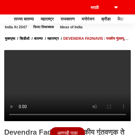
ताज्या बातम्या
महाराष्ट्र
राजकारण
मनोरंजन
क्रीडा
बिझनेस
India At 2047
फिफा विश्वचषक
Ideas of India
मुख्यपृष्ठ
व्हिडीओ
बातम्या
महाराष्ट्र
DEVENDRA FADNAVIS : परकीय गुंतवणूक ते
राज्यातील दुष्काळ; फडणवीसांचं विधानपरिषदेतील भाषण
Devendra Fadnavis : परकीय गुंतवणूक ते
आणखी पाहा