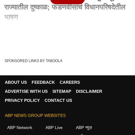
राज्यातील दुष्काळ; फडणवीसांचं विधानपरिषदेतील
भाषण
Written By :
abp majha web team
01 Mar 2024 06:02 PM (IST)
Devendra Fadnavis : परकीय गुंतवणूक ते राज्यातील दुष्काळ;
फडणवीसांचं विधानपरिषदेतील भाषण
SPONSORED LINKS BY TABOOLA
Vidhan Parishad
Devendra Fadnavis
Tags :
Devendra Fadnavis
'Marathwada
Water Crisis
ABOUT US
FEEDBACK
CAREERS
ADVERTISE WITH US
SITEMAP
DISCLAIMER
PRIVACY POLICY
CONTACT US
महाराष्ट्र व्हिडीओ
ABP NEWS GROUP WEBSITES
महाराष्ट्र
ABP Network
ABP Live
ABP न्यूज़