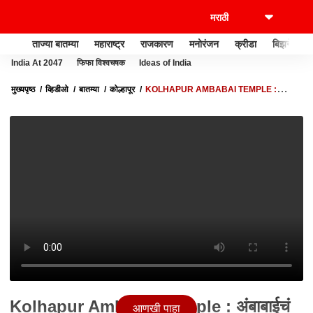
ताज्या बातम्या
महाराष्ट्र
राजकारण
मनोरंजन
क्रीडा
बिझनेस
India At 2047
फिफा विश्वचषक
Ideas of India
मुख्यपृष्ठ
व्हिडीओ
बातम्या
कोल्हापूर
KOLHAPUR AMBABAI TEMPLE :
अंबाबाईचं दर्शन गाभाऱ्यातून घेता येणार, भाविकांसाठी आनंदाची बातमी
Kolhapur Ambabai Temple : अंबाबाईचं
आणखी पाहा