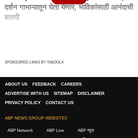
दर्शन गाभाऱ्यातून घेता येणार, भाविकांसाठी आनंदाची
बातमी
Written By :
abp majha web team
28 Aug 2023 09:10 PM (IST)
Kolhapur Ambabai Temple : अंबाबाईचं दर्शन गाभाऱ्यातून घेता येणार,
भाविकांसाठी आनंदाची बातमी करवीर न...
see more
SPONSORED LINKS BY TABOOLA
Ambabai Temple
Kolhapur
Tags :
ABOUT US
FEEDBACK
CAREERS
ADVERTISE WITH US
SITEMAP
DISCLAIMER
PRIVACY POLICY
CONTACT US
ABP NEWS GROUP WEBSITES
ABP Network
ABP Live
ABP न्यूज़