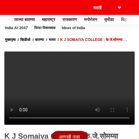
ताज्या बातम्या
महाराष्ट्र
राजकारण
मनोरंजन
क्रीडा
बिझनेस
India At 2047
फिफा विश्वचषक
Ideas of India
मुख्यपृष्ठ
व्हिडीओ
बातम्या
भारत
K J SOMAIYA COLLEGE : के.जे.सोमय्या
महाविद्यालयातील विद्यार्थ्यांचा प्रायोगिक सॅटेलाईटचं प्रक्षेपण
K J Somaiya College : के.जे.सोमय्या
आणखी पाहा