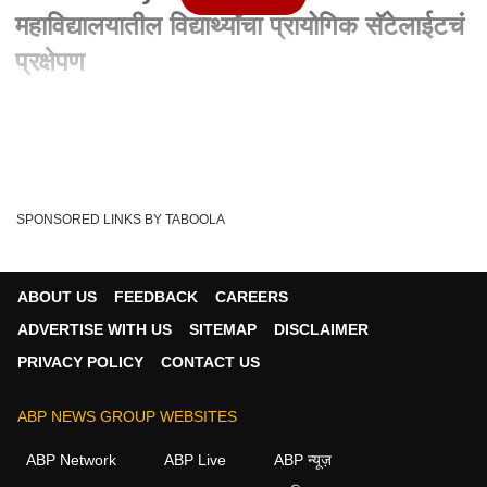
महाविद्यालयातील विद्यार्थ्यांचा प्रायोगिक सॅटेलाईटचं
प्रक्षेपण
Written By :
abp majha web team
01 Jan 2024 11:52 AM (IST)
K J Somaiya College : के.जे.सोमय्या महाविद्यालयातील विद्यार्थ्यांचा
प्रायोगिक सॅटेलाईटचं प्रक्षेपण ...
see more
SPONSORED LINKS BY TABOOLA
Satellite
Shriharikota
ISRO
Tags :
K J Somaiya College
ABOUT US
FEEDBACK
CAREERS
ADVERTISE WITH US
SITEMAP
DISCLAIMER
PRIVACY POLICY
CONTACT US
भारत व्हिडीओ
ABP NEWS GROUP WEBSITES
भारत
ABP Network
ABP Live
ABP न्यूज़