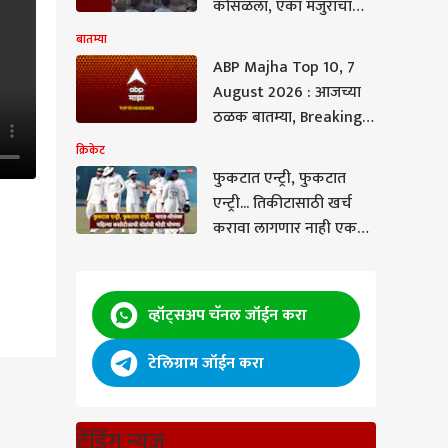
कोसळला, एका मजुराचा
जागीच मृत्यू तर चौघेजण
बातम्या
जखमी
ABP Majha Top 10, 7
August 2026 : आजच्या
ठळक बातम्या, Breaking
News Today,
क्रिकेट
संध्याकाळच्या ताज्या
फुकटात एन्ट्री, फुकटात
बातम्या, वाचा एबीपी
एन्ट्री... तिकीटासाठी खर्च
माझाच्या संध्याकाळच्या टॉप
करावा लागणार नाही एकही
१० हेडलाईन्स - Evening
रुपया; भारत-श्रीलंका
पहिल्या कसोटीआधी बोर्डाची
मोठी घोषणा
व्हॉट्सअप चॅनल जॉईन करा
टेलिग्राम जॉईन करा
ं,
..
ट्रेंडिंग न्यूज