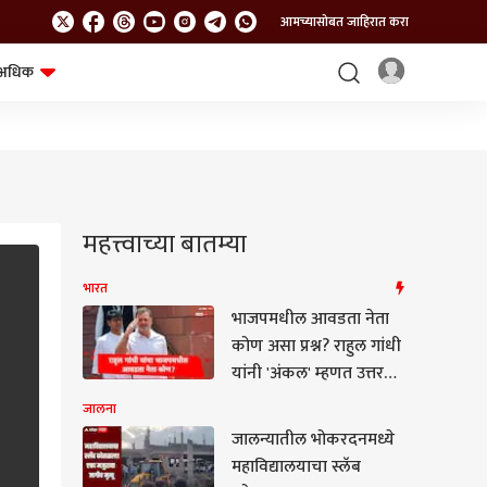
आमच्यासोबत जाहिरात करा
अधिक
शेत-शिवार
भविष्य
महत्त्वाच्या बातम्या
भारत
भाजपमधील आवडता नेता
कोण असा प्रश्न? राहुल गांधी
यांनी 'अंकल' म्हणत उत्तर
दिलं, माजी मुख्यमंत्र्यांची
जालना
प्रतिक्रिया समोर
जालन्यातील भोकरदनमध्ये
महाविद्यालयाचा स्लॅब