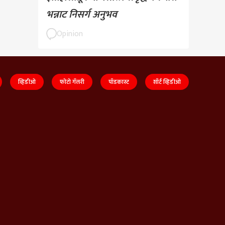
भन्नाट निसर्ग अनुभव
Opinion
व्हिडीओ
फोटो गॅलरी
पॉडकास्ट
शॉर्ट व्हिडीओ