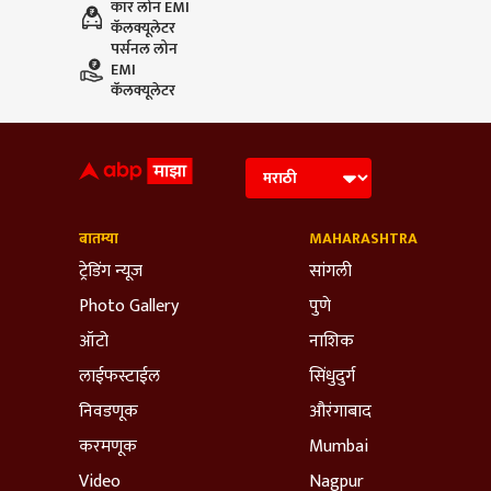
कार लोन EMI
कॅलक्यूलेटर
पर्सनल लोन
EMI
कॅलक्यूलेटर
बातम्या
MAHARASHTRA
ट्रेडिंग न्यूज
सांगली
Photo Gallery
पुणे
ऑटो
नाशिक
लाईफस्टाईल
सिंधुदुर्ग
निवडणूक
औरंगाबाद
करमणूक
Mumbai
Video
Nagpur