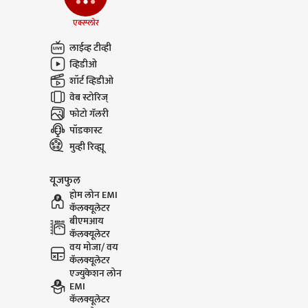
आणि क
एक्स्प्लोर
Narendra Modi On
Mallikar
लाईव्ह टीव्ही
Jantar Mantar : मला
Amit Sha
आणि माझ्या आईला
खोलीत राहू
व्हिडीओ
शिवीगाळ, मोदींकडून नवीन
खेचून बाहे
शॉर्ट व्हिडीओ
व्हिडिओ पोस्ट
वेब स्टोरिज्
फोटो गॅलरी
पॉडकास्ट
मुव्ही रिव्ह्यू
यूजफुल
होम लोन EMI
कॅलक्यूलेटर
बीएमआय
कॅलक्यूलेटर
वय मोजा/ वय
कॅलक्यूलेटर
एज्युकेशन लोन
EMI
कॅलक्यूलेटर