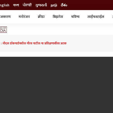
nglish
বাংলা
ਪੰਜਾਬੀ
ગુજરાતી
நாடு
దేశం
ाजकारण
मनोरंजन
क्रीडा
बिझनेस
भविष्य
लाईफस्टाईल
स्टाईल
क्राईम
व्यापार-उद्योग
ट्रेडिंग
ऑटो
 नौदल डाॅकयार्डमधील गौरव पाटील या प्रशिक्षणार्थीला अटक