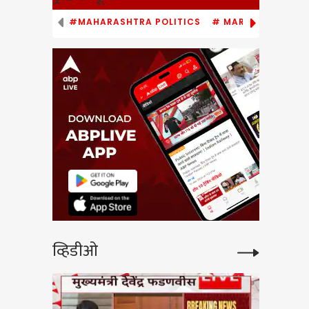
#MAHARASHTRA POLITICS
# MARATHI NEWS
ipur
र
पराभव
रम
 Z
व्हिडीओ
ntar
ा
न नवीन
dolan