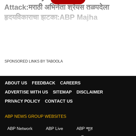
Attack:मराठी अभिनेता श्रेयस तळपदेला
हृदयविकाराचा झटका:ABP Majha
Written By :
abp majha web team
15 Dec 2023 09:03 AM (IST)
मराठी अभिनेता श्रेयस तळपदेला हृदयविकाराचा झटका आलाय. श्रेयसला
मुंबईतील अंधेरीच्या बेलेव्ह्यू रुग्णा...
see more
SPONSORED LINKS BY TABOOLA
Heart Attack
Actor Shreyas Talpade
Tags :
Entertainments
ABOUT US
FEEDBACK
CAREERS
ADVERTISE WITH US
SITEMAP
DISCLAIMER
PRIVACY POLICY
CONTACT US
ABP NEWS GROUP WEBSITES
ABP Network
ABP Live
ABP न्यूज़