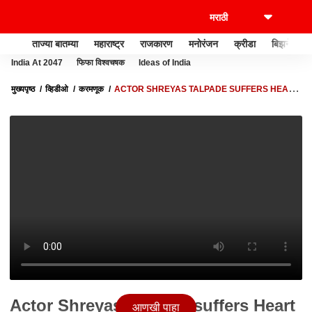
ताज्या बातम्या
महाराष्ट्र
राजकारण
मनोरंजन
क्रीडा
बिझनेस
India At 2047
फिफा विश्वचषक
Ideas of India
मुख्यपृष्ठ
व्हिडीओ
करमणूक
ACTOR SHREYAS TALPADE SUFFERS HEART
ATTACK:मराठी अभिनेता श्रेयस तळपदेला हृदयविकाराचा झटका:ABP MAJHA
Actor Shreyas Talpade suffers Heart
आणखी पाहा