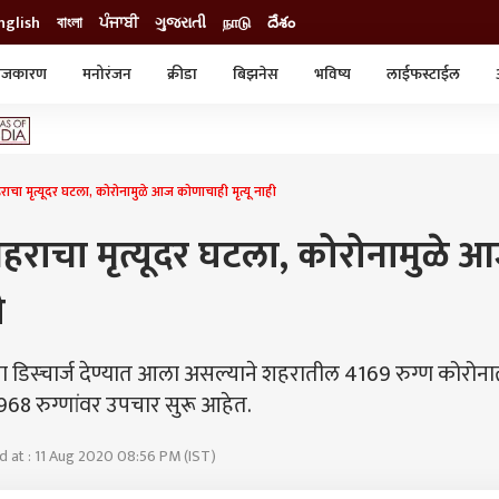
nglish
বাংলা
ਪੰਜਾਬੀ
ગુજરાતી
நாடு
దేశం
ाजकारण
मनोरंजन
क्रीडा
बिझनेस
भविष्य
लाईफस्टाईल
स्टाईल
क्राईम
व्यापार-उद्योग
ट्रेडिंग
ऑटो
हराचा मृत्यूदर घटला, कोरोनामुळे आज कोणाचाही मृत्यू नाही
 शहराचा मृत्यूदर घटला, कोरोनामुळे 
ी
ा डिस्चार्ज देण्यात आला असल्याने शहरातील 4169 रुग्ण कोरोना
 968 रुग्णांवर उपचार सुरू आहेत.
 at : 11 Aug 2020 08:56 PM (IST)