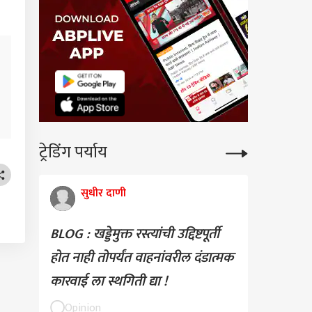
ल गांधींचा Gen Z सोबत
क साधण्याचा प्रयत्न;
्टावर 'आस्क मी एनीथिंग'
 सुरू, म्हणाले, तुम्ही मला
ीही विचारू शकता
ट्रेडिंग पर्याय
सुधीर दाणी
BLOG : खड्डेमुक्त रस्त्यांची उद्दिष्टपूर्ती
होत नाही तोपर्यंत वाहनांवरील दंडात्मक
कारवाई ला स्थगिती द्या !
Opinion