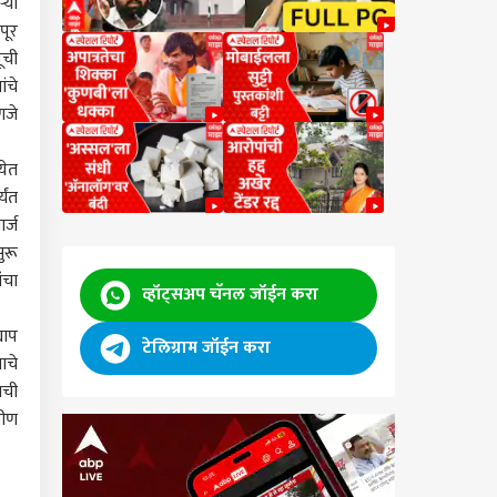
्या
पूर
ूची
ंचे
णजे
येत
यंत
र्ज
ुरू
ंचा
व्हॉट्सअप चॅनल जॉईन करा
याप
टेलिग्राम जॉईन करा
ाचे
ाची
ा वर्गातील मुलांचं
फ लिस्टमध्ये नाव
मीण
, आरक्षण कधीपर्यंत
कारण
ार? Gen Z चे थेट प्रश्न,
न भागवतांचं रोखठोक