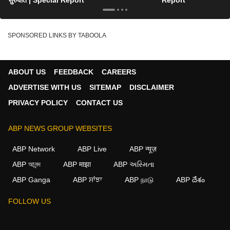
सुरुवात | Special Report
Report
SPONSORED LINKS BY TABOOLA
ABOUT US
FEEDBACK
CAREERS
ADVERTISE WITH US
SITEMAP
DISCLAIMER
PRIVACY POLICY
CONTACT US
ABP NEWS GROUP WEBSITES
ABP Network
ABP Live
ABP न्यूज़
ABP আনন্দ
ABP माझा
ABP અસ્મિતા
ABP Ganga
ABP ਸਾਂਝਾ
ABP நாடு
ABP దేశం
FOLLOW US