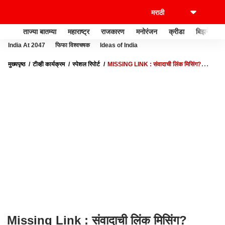
ताज्या बातम्या
महाराष्ट्र
राजकारण
मनोरंजन
क्रीडा
बिझनेस
India At 2047
फिफा विश्वचषक
Ideas of India
मुख्यपृष्ठ
टीव्ही कार्यक्रम
स्पेशल रिपोर्ट
MISSING LINK : संवादाची लिंक मिसिंग?
ठाकरेंच्या शिवसेनेचे वेगवेगळे सूर | SPECIAL REPORT
Missing Link : संवादाची लिंक मिसिंग?