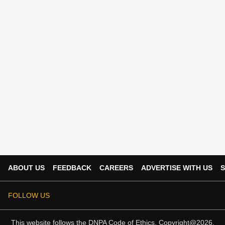
ABOUT US
FEEDBACK
CAREERS
ADVERTISE WITH US
S
FOLLOW US
This website follows the
DNPA Code of Ethics.
Copyright@2026.