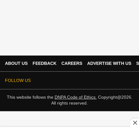
ABOUT US
FEEDBACK
CAREERS
ADVERTISE WITH US
S
FOLLOW US
This website follows the
DNPA Code of Ethics.
Copyright@2026.
All rights reserved.