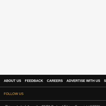
ABOUT US
FEEDBACK
CAREERS
ADVERTISE WITH US
S
FOLLOW US