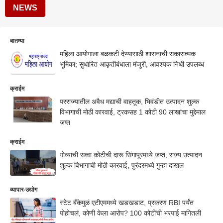
NEWS
बातम्या
महिला आयोगाला बळकटी देण्यासाठी शासनाची सकारात्मक
भूमिका; सुधारित आकृतीबंधाला मंजुरी, आवश्यक निधी उपलब्ध
क्राईम
परराज्यातील अवैध मद्याची वाहतूक, भिवंडीत उत्पादन शुल्क
विभागाची मोठी कारवाई, ट्रकसह 1 कोटी 90 लाखांचा मुद्देमाल
जप्त
क्राईम
गोव्याची सव्वा कोटीची दारू सिंगापूरमध्ये जप्त, राज्य उत्पादन
शुल्क विभागाची मोठी कारवाई, पुरंदरमध्ये गुन्हा दाखल
व्यापार-उद्योग
स्टेट बँकेमुळं एटीएममध्ये खडखडाट, प्रकरण RBI पर्यंत
पोहोचलं, कोणी केला आरोप? 100 कोटींची भरपाई मागितली