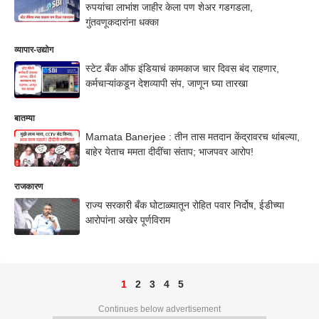
रुपयांचा लाभांश जाहीर केला पण शेअर गडगडला,
गुंतवणूकदारांना धक्का
व्यापार-उद्योग
स्टेट बँक ऑफ इंडियाचं कामकाज चार दिवस बंद राहणार,
कर्मचाऱ्यांकडून देशव्यापी संप, जाणून घ्या तारखा
बातम्या
Mamata Banerjee : तीन तास मतदान केंद्रावरच थांबल्या,
बाहेर येताच ममता दीदींचा संताप; भाजपवर आरोप!
राजकारण
राज्य सरकारी बँक घोटाळ्यातून रोहित पवार निर्दोष, ईडीच्या
आरोपांना अखेर पूर्णविराम
1
2
3
4
5
Continues below advertisement