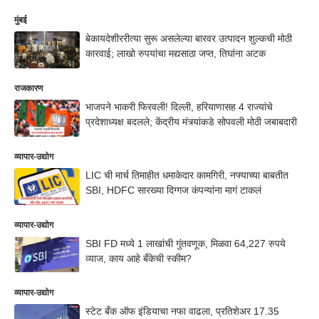
मुंबई
बेकायदेशीररीत्या सुरू असलेल्या बारवर उत्पादन शुल्कची मोठी
कारवाई; लाखो रुपयांचा मद्यसाठा जप्त, तिघांना अटक
राजकारण
भाजपने भाकरी फिरवली! दिल्ली, हरियाणासह 4 राज्यांचे
प्रदेशाध्यक्ष बदलले; केंद्रीय मंत्र्यांकडे सोपवली मोठी जबाबदारी
व्यापार-उद्योग
LIC ची मार्च तिमाहीत धमाकेदार कामगिरी, नफ्याच्या बाबतीत
SBI, HDFC सारख्या दिग्गज कंपन्यांना मागं टाकलं
व्यापार-उद्योग
SBI FD मध्ये 1 लाखांची गुंतवणूक, मिळवा 64,227 रुपये
व्याज, काय आहे बँकेची स्कीम?
व्यापार-उद्योग
स्टेट बँक ऑफ इंडियाचा नफा वाढला, प्रतिशेअर 17.35