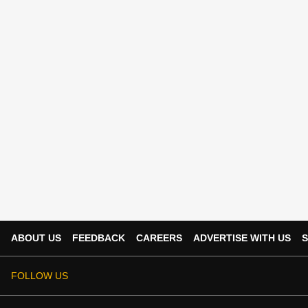
ABOUT US
FEEDBACK
CAREERS
ADVERTISE WITH US
S
FOLLOW US