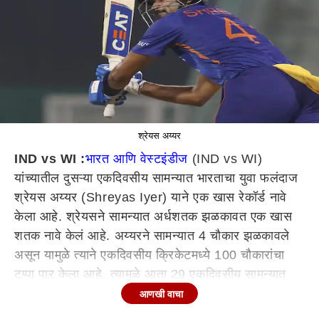
श्रेयस अय्यर
IND vs WI :
भारत आणि वेस्टइंडीज
(IND vs WI)
यांच्यातील दुसऱ्या एकदिवसीय सामन्यात भारताचा युवा फलंदाज
श्रेयस अय्यर (Shreyas Iyer) याने एक खास रेकॉर्ड नावे
केला आहे. श्रेयसने सामन्यात अर्धशतक झळकावत एक खास
शतक नावे केलं आहे. अय्यरने सामन्यात 4 चौकार झळकावले
असून यामुळे त्याने एकदिवसीय क्रिकेटमध्ये 100 चौकारांचा
टप्पा पार केला आहे. त्यामुळे आता 29 एकदिवसीय सामन्यात
102 चौकार श्रेयसच्या नावावर झाले आहेत.
आणखी वाचा