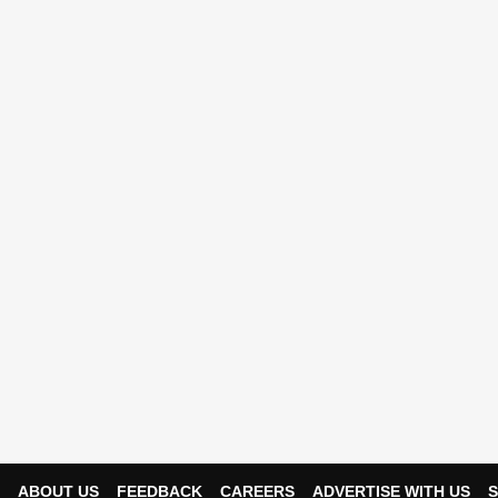
ABOUT US
FEEDBACK
CAREERS
ADVERTISE WITH US
S