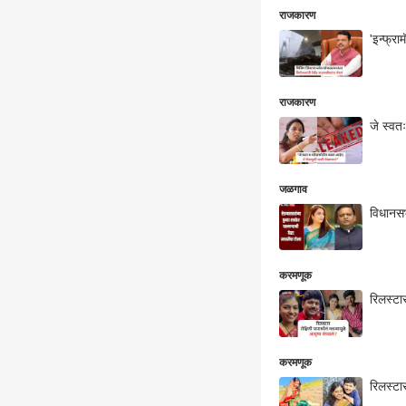
राजकारण
'इन्फ्र
राजकारण
जे स्वत
जळगाव
विधानसभ
करमणूक
रिलस्टा
करमणूक
रिलस्टार