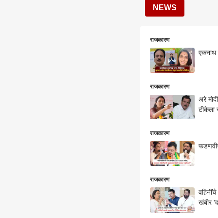
NEWS
राजकारण
एकनाथ खड
राजकारण
अरे मोद
टीकेला 
राजकारण
फडणवीसज
राजकारण
वहिनींच
खंबीर '