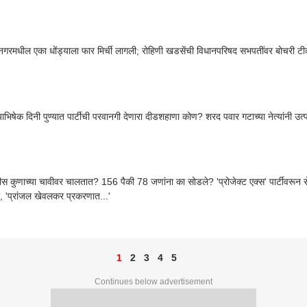
नगरमधील एका धोंड्याला फार मिर्ची लागली; रोहिणी खडसेंची विधानपरिषद सभपतींवर बोचरी टी
याभिषेक दिनी पुण्यात पार्टीची परवानगी देणारा दीडशहाणा कोण? शरद पवार गटाच्या नेत्यांनी उत
लीस कुणाच्या चावीवर चालतात? 156 पैकी 78 जणांना का सोडले? 'प्रोजेक्ट एक्स' पार्टीवरून 
या, 'प्रांजल खेवलकर प्रकरणात...'
1
2
3
4
5
Continues below advertisement