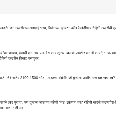
से, रक्षा खडसेंबद्दल आक्षेपार्ह भाषा, शिवीगाळ; व्हायरल कॉल रेकॉर्डींगवर रोहिणी खडसेंची प्
ीजींच्या चमच्या, देशाची वाट लावायला देश काय तुमच्या बापाची जाहगीर वाटली काय?; भाजपच्
रोहिणी खडसेंच तिखट प्रत्युत्तर
ी-शिंदे साहेब 2100-1500 सोडा, लाडक्या बहिणींसाठी तुम्हाला साडीही परवडत नाही का?
े सगळे लाड पुरवता, पण तुम्हाला लाडक्या बहिणी 'जड' झाल्यात का? रोहिणी खडसे फडणवीस-शिंदे
दादा' आता नाही पण...