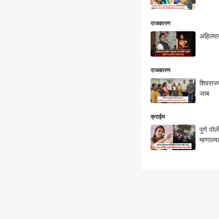
राजकारण
अहिल्या
राजकारण
शिवराज्
जाब
क्राईम
पुणे पो
म्हणाल्