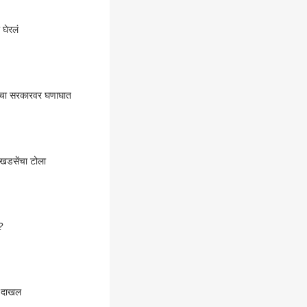
 घेरलं
ेंचा सरकारवर घणाघात
 खडसेंचा टोला
?
हा दाखल