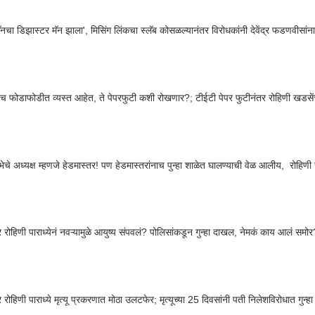
ामॅनचा डिझास्टर मॅन झाला', मिसिंग लिंकचा स्लॅब कोसळल्यानंतर विरोधकांनी देवेंद्र फडणवीसांना
ःच फोडाफोडीत व्यस्त आहेत, ते पेपरफुटी कशी रोखणार?; टीईटी पेपर फुटीनंतर रोहिणी खडस
ेचे अध्यक्ष म्हणजे हेडमास्तर! पण हेडमास्तरांनाच पुन्हा शाळेत घालण्याची वेळ आलीय, रोहिणी
र रोहिणी पाराध्येनं नवऱ्यामुळे आयुष्य संपवलं? पोलिसांकडून गुन्हा दाखल, नेमकं काय आलं समोर
 रोहिणी पाराध्ये मृत्यू प्रकरणात मोठा उलटफेर; मृत्यूच्या 25 दिवसांनी पती निलेशविरोधात गुन्