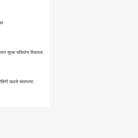
का
्पादन शुल्क सचिवांना विचारला
रोहिणी खडसे संतापल्या;