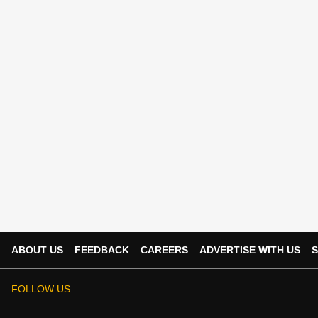
ABOUT US
FEEDBACK
CAREERS
ADVERTISE WITH US
S
FOLLOW US