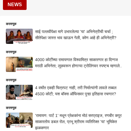
NEWS
करमणूक
साई पल्लवीपेक्षा मागे उभारलेल्या 'या' अभिनेत्रीची चर्चा ;
सीतेपेक्षा जास्त भाव खाऊन गेली, कोण आहे ही अभिनेत्री?
करमणूक
4000 कोटींच्या रामायणात विश्वामित्र साकारणार हा दिग्गज
मराठी अभिनेता; लूकवरून होणाऱ्या ट्रोलिंगवर स्पष्टच म्हणाले..
करमणूक
4 वर्षांत एकही चित्रपट नाही, तरी निर्मात्यांनी लावले तब्बल
4500 कोटी; यश बॉक्स ऑफिसवर पुन्हा इतिहास रचणार?
करमणूक
'रामायण: पार्ट 1' मधून प्रेक्षकांना मोठं सरप्राइज, रणबीर कपूर
साकारतोय डबल रोल, प्रभू श्रीराम व्यतिरिक्त 'या' भूमिकेत
झळकणार