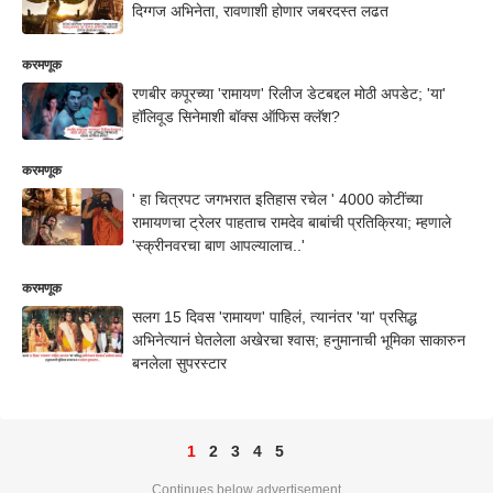
दिग्गज अभिनेता, रावणाशी होणार जबरदस्त लढत
करमणूक
रणबीर कपूरच्या 'रामायण' रिलीज डेटबद्दल मोठी अपडेट; 'या'
हॉलिवूड सिनेमाशी बॉक्स ऑफिस क्लॅश?
करमणूक
' हा चित्रपट जगभरात इतिहास रचेल ' 4000 कोटींच्या
रामायणचा ट्रेलर पाहताच रामदेव बाबांची प्रतिक्रिया; म्हणाले
'स्क्रीनवरचा बाण आपल्यालाच..'
करमणूक
सलग 15 दिवस 'रामायण' पाहिलं, त्यानंतर 'या' प्रसिद्ध
अभिनेत्यानं घेतलेला अखेरचा श्वास; हनुमानाची भूमिका साकारुन
बनलेला सुपरस्टार
1
2
3
4
5
Continues below advertisement