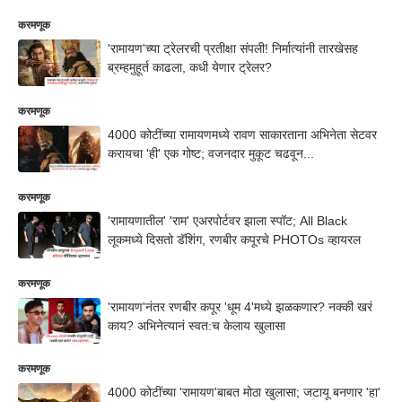
करमणूक
'रामायण'च्या ट्रेलरची प्रतीक्षा संपली! निर्मात्यांनी तारखेसह
ब्रम्हमुहूर्त काढला, कधी येणार ट्रेलर?
करमणूक
4000 कोटींच्या रामायणमध्ये रावण साकारताना अभिनेता सेटवर
करायचा 'ही' एक गोष्ट; वजनदार मुकूट चढवून...
करमणूक
'रामायणातील' 'राम' एअरपोर्टवर झाला स्पॉट; All Black
लूकमध्ये दिसतो डॅशिंग, रणबीर कपूरचे PHOTOs व्हायरल
करमणूक
'रामायण'नंतर रणबीर कपूर 'धूम 4'मध्ये झळकणार? नक्की खरं
काय? अभिनेत्यानं स्वत:च केलाय खुलासा
करमणूक
4000 कोटींच्या 'रामायण'बाबत मोठा खुलासा; जटायू बनणार 'हा'