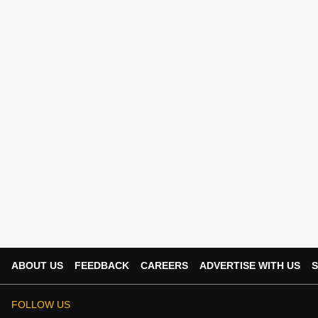
ABOUT US
FEEDBACK
CAREERS
ADVERTISE WITH US
S
FOLLOW US