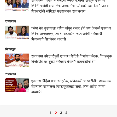
राजकारण कोळून प्यायलेल्या ज्येष्ठ नेत्यांना डावलून एकनाथ
शिंदेंनी ज्योती वाघमारेंना राज्यसभेची उमेदवारी का दिली? संजय
शिरसाटांनी सांगितलं पडद्यामागचं राज'कारण'
राजकारण
ज्येष्ठ नेते गुडघ्याला बाशिंग बांधून तयार होते पण ऐनवेळी एकनाथ
शिंदेंचं धक्कातंत्र, ज्योती वाघमारेंना राज्यसभेची उमेदवारी
मिळाल्याने शिवसेनेत नाराजी
निवडणूक
राज्यसभा उमेदवारीपूर्वी एकनाथ शिंदेंची निर्णायक बैठक; निवडणूक
बिनविरोध की दुसरा उमेदवार देणार? घडामोडींना वेग
राजकारण
एकनाथ शिंदेंचा मास्टरस्ट्रोक, आंबेडकरी चळवळीतील आक्रमक
चेहऱ्याला राज्यसभा निवडणुकीसाठी संधी, कोण आहेत ज्योती
वाघमारे?
1
2
3
4