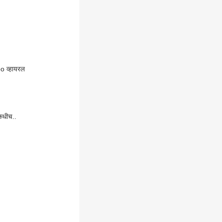
o व्हायरल
 कधीच..