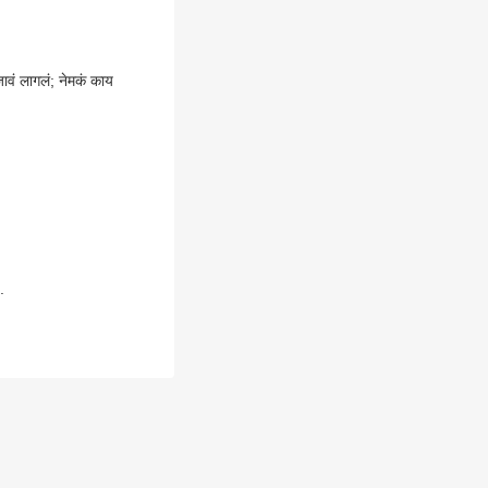
ावं लागलं; नेमकं काय
.