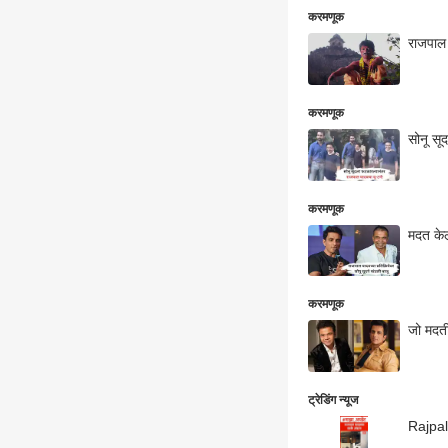
करमणूक
राजपाल
करमणूक
सोनू सू
करमणूक
मदत केल
करमणूक
जो मदती
ट्रेडिंग न्यूज
Rajpal