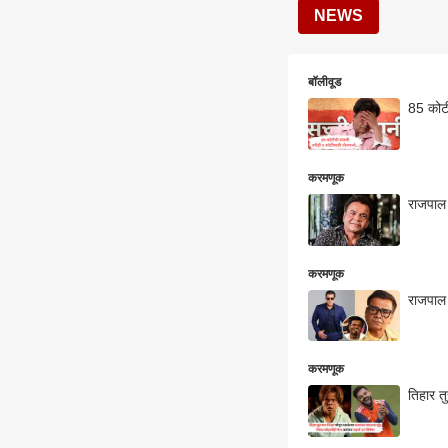
NEWS
बॉलीवूड
85 कोटी
करमणूक
राजपाल 
करमणूक
राजपाल 
करमणूक
तिहार तु