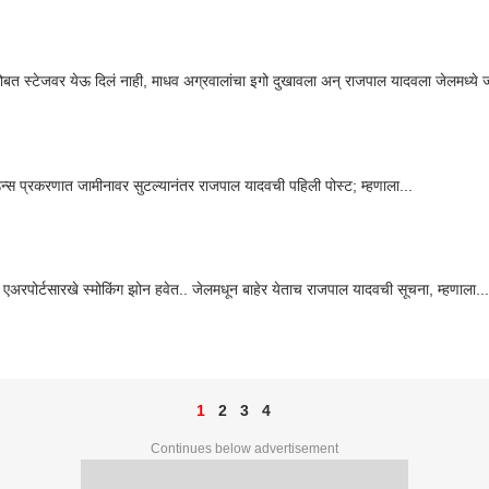
सोबत स्टेजवर येऊ दिलं नाही, माधव अग्रवालांचा इगो दुखावला अन् राजपाल यादवला जेलमध्ये ज
न्स प्रकरणात जामीनावर सुटल्यानंतर राजपाल यादवची पहिली पोस्ट; म्हणाला...
े एअरपोर्टसारखे स्मोकिंग झोन हवेत.. जेलमधून बाहेर येताच राजपाल यादवची सूचना, म्हणाला...
1
2
3
4
Continues below advertisement