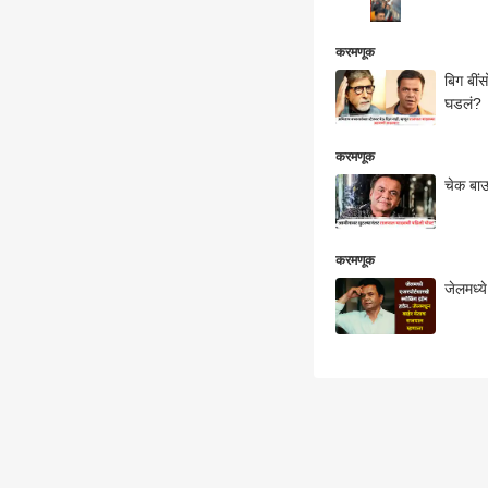
करमणूक
बिग बीं
घडलं?
करमणूक
चेक बाउ
करमणूक
जेलमध्य